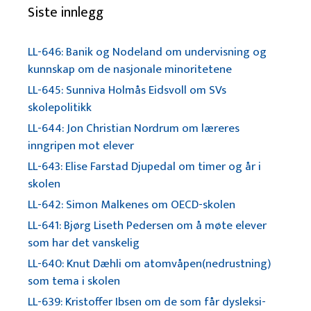
Siste innlegg
LL-646: Banik og Nodeland om undervisning og
kunnskap om de nasjonale minoritetene
LL-645: Sunniva Holmås Eidsvoll om SVs
skolepolitikk
LL-644: Jon Christian Nordrum om læreres
inngripen mot elever
LL-643: Elise Farstad Djupedal om timer og år i
skolen
LL-642: Simon Malkenes om OECD-skolen
LL-641: Bjørg Liseth Pedersen om å møte elever
som har det vanskelig
LL-640: Knut Dæhli om atomvåpen(nedrustning)
som tema i skolen
LL-639: Kristoffer Ibsen om de som får dysleksi-