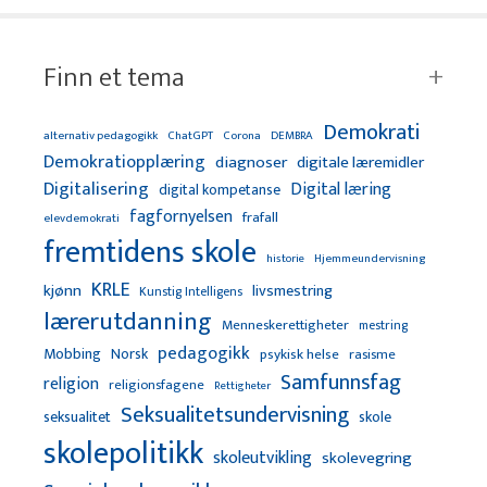
Finn et tema
Demokrati
alternativ pedagogikk
ChatGPT
Corona
DEMBRA
Demokratiopplæring
diagnoser
digitale læremidler
Digitalisering
Digital læring
digital kompetanse
fagfornyelsen
frafall
elevdemokrati
fremtidens skole
Hjemmeundervisning
historie
KRLE
kjønn
livsmestring
Kunstig Intelligens
lærerutdanning
Menneskerettigheter
mestring
pedagogikk
Mobbing
Norsk
psykisk helse
rasisme
Samfunnsfag
religion
religionsfagene
Rettigheter
Seksualitetsundervisning
seksualitet
skole
skolepolitikk
skoleutvikling
skolevegring