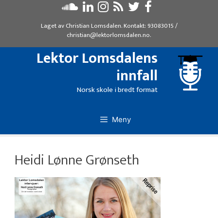
Hopp
til
Laget av
Christian Lomsdalen
. Kontakt:
93083015
/
innhold
christian@lektorlomsdalen.no
.
Lektor Lomsdalens
innfall
Norsk skole i bredt format
Meny
Heidi Lønne Grønseth