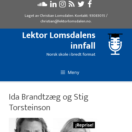
Hopp
til
Laget av
Christian Lomsdalen
. Kontakt:
93083015
/
innhold
christian@lektorlomsdalen.no
.
Lektor Lomsdalens
innfall
Norsk skole i bredt format
Meny
Ida Brandtzæg og Stig
Torsteinson