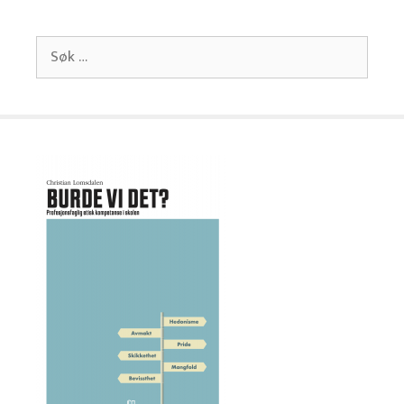
Søk
etter: