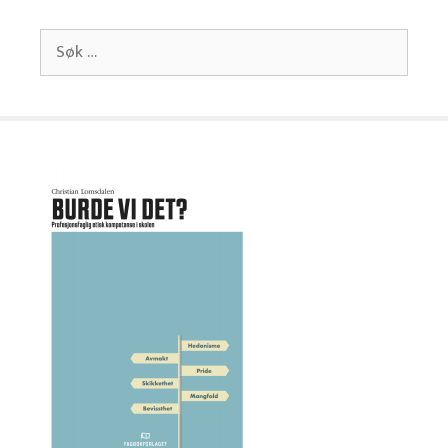
Søk
etter: