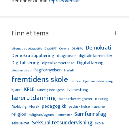
Her finner du min
repriseoversikt
.
Finn et tema
Demokrati
alternativ pedagogikk
ChatGPT
Corona
DEMBRA
Demokratiopplæring
diagnoser
digitale læremidler
Digitalisering
Digital læring
digital kompetanse
fagfornyelsen
frafall
elevdemokrati
fremtidens skole
Hjemmeundervisning
historie
KRLE
kjønn
livsmestring
Kunstig Intelligens
lærerutdanning
Menneskerettigheter
mestring
pedagogikk
Mobbing
Norsk
psykisk helse
rasisme
Samfunnsfag
religion
religionsfagene
Rettigheter
Seksualitetsundervisning
seksualitet
skole