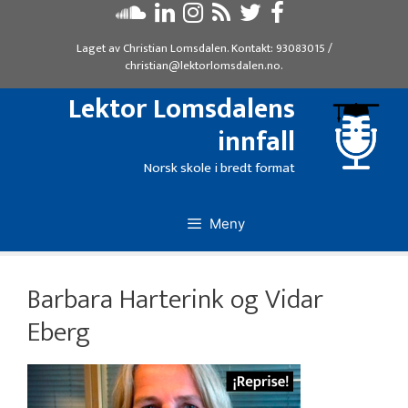
Hopp
til
Laget av
Christian Lomsdalen
. Kontakt:
93083015
/
innhold
christian@lektorlomsdalen.no
.
Lektor Lomsdalens
innfall
Norsk skole i bredt format
Meny
Barbara Harterink og Vidar
Eberg