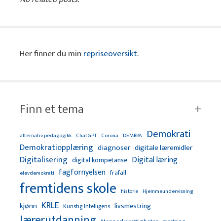
Her finner du min
repriseoversikt
.
Finn et tema
Demokrati
alternativ pedagogikk
ChatGPT
Corona
DEMBRA
Demokratiopplæring
diagnoser
digitale læremidler
Digitalisering
Digital læring
digital kompetanse
fagfornyelsen
frafall
elevdemokrati
fremtidens skole
Hjemmeundervisning
historie
KRLE
kjønn
livsmestring
Kunstig Intelligens
lærerutdanning