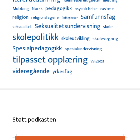
Menneskerettigheter
mestring
pedagogikk
Mobbing
Norsk
psykisk helse
rasisme
Samfunnsfag
religion
religionsfagene
Rettigheter
Seksualitetsundervisning
seksualitet
skole
skolepolitikk
skoleutvikling
skolevegring
Spesialpedagogikk
spesialundervisning
tilpasset opplæring
Valg2021
videregående
yrkesfag
Støtt podkasten