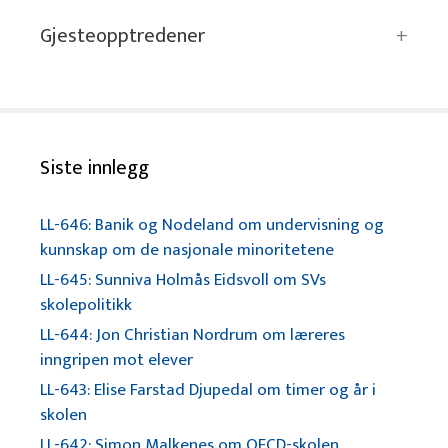
Gjesteopptredener
Siste innlegg
LL-646: Banik og Nodeland om undervisning og
kunnskap om de nasjonale minoritetene
LL-645: Sunniva Holmås Eidsvoll om SVs
skolepolitikk
LL-644: Jon Christian Nordrum om læreres
inngripen mot elever
LL-643: Elise Farstad Djupedal om timer og år i
skolen
LL-642: Simon Malkenes om OECD-skolen