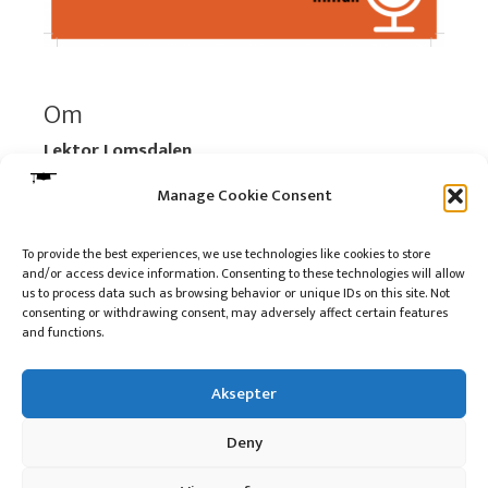
Om
Lektor Lomsdalen
Organisasjonsnummer:
920 712 312 MVA
Manage Cookie Consent
Vipps: 517696
To provide the best experiences, we use technologies like cookies to store
and/or access device information. Consenting to these technologies will allow
Les mer:
Om selskapet
us to process data such as browsing behavior or unique IDs on this site. Not
Les mer:
Om reklame på podkasten
consenting or withdrawing consent, may adversely affect certain features
and functions.
Kontakt meg
Aksepter
Deny
10 på topp i 2022