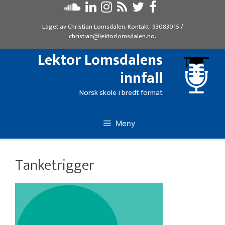
Hopp
til
Laget av
Christian Lomsdalen
. Kontakt:
93083015
/
innhold
christian@lektorlomsdalen.no
.
Lektor Lomsdalens
innfall
Norsk skole i bredt format
Meny
Tanketrigger