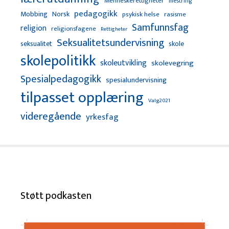
Menneskerettigheter
mestring
pedagogikk
Mobbing
Norsk
psykisk helse
rasisme
Samfunnsfag
religion
religionsfagene
Rettigheter
Seksualitetsundervisning
seksualitet
skole
skolepolitikk
skoleutvikling
skolevegring
Spesialpedagogikk
spesialundervisning
tilpasset opplæring
Valg2021
videregående
yrkesfag
Støtt podkasten