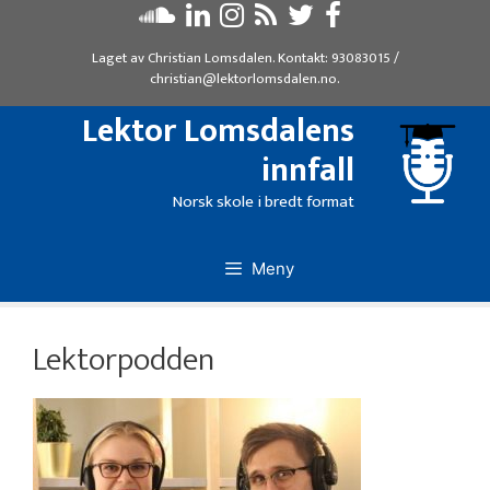
Hopp
til
Laget av
Christian Lomsdalen
. Kontakt:
93083015
/
innhold
christian@lektorlomsdalen.no
.
Lektor Lomsdalens
innfall
Norsk skole i bredt format
Meny
Lektorpodden