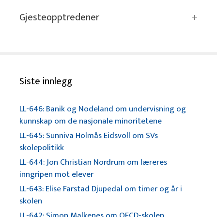
Gjesteopptredener
Siste innlegg
LL-646: Banik og Nodeland om undervisning og
kunnskap om de nasjonale minoritetene
LL-645: Sunniva Holmås Eidsvoll om SVs
skolepolitikk
LL-644: Jon Christian Nordrum om læreres
inngripen mot elever
LL-643: Elise Farstad Djupedal om timer og år i
skolen
LL-642: Simon Malkenes om OECD-skolen