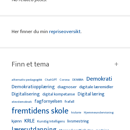
Her finner du min
repriseoversikt
.
Finn et tema
Demokrati
alternativ pedagogikk
ChatGPT
Corona
DEMBRA
Demokratiopplæring
diagnoser
digitale læremidler
Digitalisering
Digital læring
digital kompetanse
fagfornyelsen
frafall
elevdemokrati
fremtidens skole
Hjemmeundervisning
historie
KRLE
kjønn
livsmestring
Kunstig Intelligens
lærerutdanning