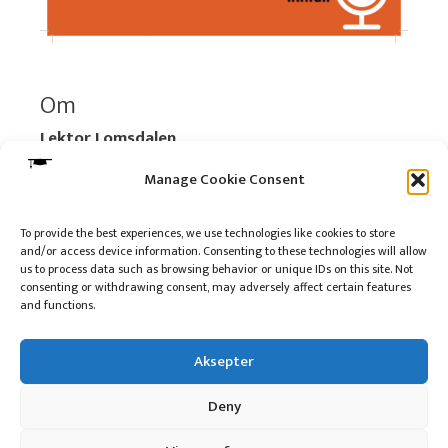
Om
Lektor Lomsdalen
Organisasjonsnummer:
920 712 312 MVA
Manage Cookie Consent
Vipps: 517696
To provide the best experiences, we use technologies like cookies to store
and/or access device information. Consenting to these technologies will allow
Les mer:
Om selskapet
us to process data such as browsing behavior or unique IDs on this site. Not
Les mer:
Om reklame på podkasten
consenting or withdrawing consent, may adversely affect certain features
and functions.
Kontakt meg
Aksepter
Deny
10 på topp i 2022