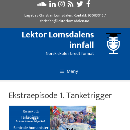
Hopp
til
Laget av
Christian Lomsdalen
. Kontakt:
93083015
/
innhold
christian@lektorlomsdalen.no
.
Lektor Lomsdalens
innfall
Norsk skole i bredt format
Meny
Ekstraepisode 1. Tanketrigger