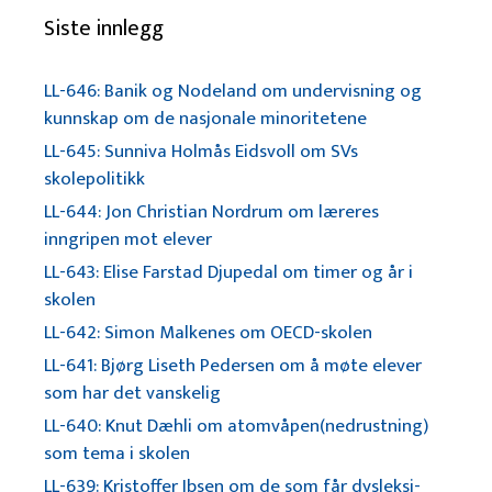
Siste innlegg
LL-646: Banik og Nodeland om undervisning og
kunnskap om de nasjonale minoritetene
LL-645: Sunniva Holmås Eidsvoll om SVs
skolepolitikk
LL-644: Jon Christian Nordrum om læreres
inngripen mot elever
LL-643: Elise Farstad Djupedal om timer og år i
skolen
LL-642: Simon Malkenes om OECD-skolen
LL-641: Bjørg Liseth Pedersen om å møte elever
som har det vanskelig
LL-640: Knut Dæhli om atomvåpen(nedrustning)
som tema i skolen
LL-639: Kristoffer Ibsen om de som får dysleksi-