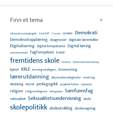
Finn et tema
Demokrati
alternativ pedagogikk
ChatGPT
Corona
DEMBRA
Demokratiopplæring
diagnoser
digitale læremidler
Digitalisering
Digital læring
digital kompetanse
fagfornyelsen
frafall
elevdemokrati
fremtidens skole
Hjemmeundervisning
historie
KRLE
kjønn
livsmestring
Kunstig Intelligens
lærerutdanning
Menneskerettigheter
mestring
pedagogikk
Mobbing
Norsk
psykisk helse
rasisme
Samfunnsfag
religion
religionsfagene
Rettigheter
Seksualitetsundervisning
seksualitet
skole
skolepolitikk
skoleutvikling
skolevegring