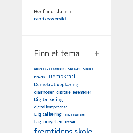
Her finner du min
repriseoversikt
.
Finn et tema
alternativ pedagogikk
ChatGPT
Corona
Demokrati
DEMBRA
Demokratiopplæring
diagnoser
digitale læremidler
Digitalisering
digital kompetanse
Digital læring
elevdemokrati
fagfornyelsen
frafall
fremtidens skole