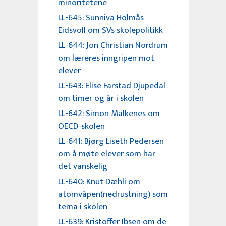
minoritetene
LL-645: Sunniva Holmås
Eidsvoll om SVs skolepolitikk
LL-644: Jon Christian Nordrum
om læreres inngripen mot
elever
LL-643: Elise Farstad Djupedal
om timer og år i skolen
LL-642: Simon Malkenes om
OECD-skolen
LL-641: Bjørg Liseth Pedersen
om å møte elever som har
det vanskelig
LL-640: Knut Dæhli om
atomvåpen(nedrustning) som
tema i skolen
LL-639: Kristoffer Ibsen om de