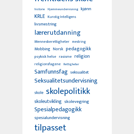
kjønn
Hjemmeundervisning
historie
KRLE
Kunstig Intelligens
livsmestring
lærerutdanning
Menneskerettigheter
mestring
pedagogikk
Mobbing
Norsk
religion
psykisk helse
rasisme
religionsfagene
Rettigheter
Samfunnsfag
seksualitet
Seksualitetsundervisning
skolepolitikk
skole
skoleutvikling
skolevegring
Spesialpedagogikk
spesialundervisning
tilpasset