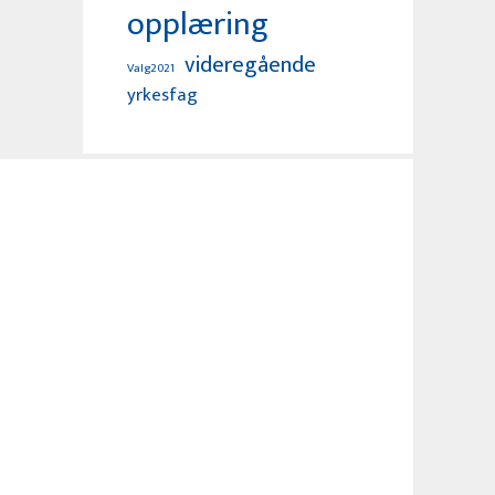
opplæring
videregående
Valg2021
yrkesfag