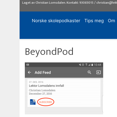
Hopp
Laget av
Christian Lomsdalen
. Kontakt:
93083015
/
christian@lek
til
innhold
Norske skolepodkaster
Tips meg
Om
BeyondPod