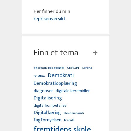
Her finner du min
repriseoversikt
.
Finn et tema
alternativ pedagogikk
ChatGPT
Corona
Demokrati
DEMBRA
Demokratiopplæring
diagnoser
digitale læremidler
Digitalisering
digital kompetanse
Digital læring
elevdemokrati
fagfornyelsen
frafall
fremtidens skole