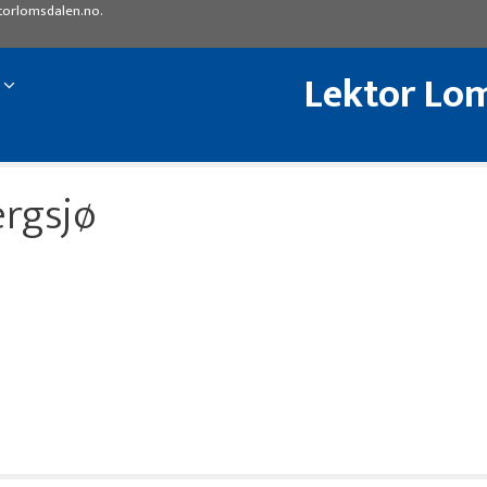
torlomsdalen.no
.
Lektor Lom
rgsjø