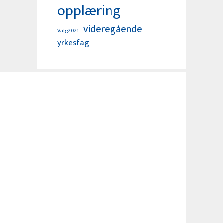
opplæring
videregående
Valg2021
yrkesfag