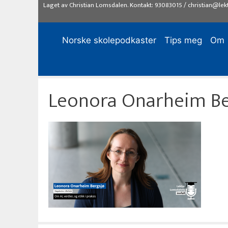
Hopp
Laget av
Christian Lomsdalen
. Kontakt:
93083015
/
christian@lek
til
innhold
Norske skolepodkaster
Tips meg
Om
Leonora Onarheim Be