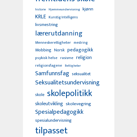
kjønn
Hjemmeundervisning
historie
KRLE
Kunstig Intelligens
livsmestring
lærerutdanning
Menneskerettigheter
mestring
pedagogikk
Mobbing
Norsk
religion
psykisk helse
rasisme
religionsfagene
Rettigheter
Samfunnsfag
seksualitet
Seksualitetsundervisning
skolepolitikk
skole
skoleutvikling
skolevegring
Spesialpedagogikk
spesialundervisning
tilpasset