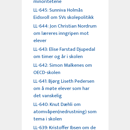
minoritetene
LL-645: Sunniva Holmås
Eidsvoll om SVs skolepolitikk
LL-644: Jon Christian Nordrum
om læreres inngripen mot
elever
LL-643: Elise Farstad Djupedal
om timer og år i skolen
LL-642: Simon Malkenes om
OECD-skolen
LL-641: Bjørg Liseth Pedersen
om å møte elever som har
det vanskelig
LL-640: Knut Dæhli om
atomvåpen(nedrustning) som
tema i skolen
LL-639: Kristoffer Ibsen om de