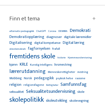
Finn et tema
Demokrati
alternativ pedagogikk
ChatGPT
Corona
DEMBRA
Demokratiopplæring
diagnoser
digitale læremidler
Digitalisering
Digital læring
digital kompetanse
fagfornyelsen
frafall
elevdemokrati
fremtidens skole
Hjemmeundervisning
historie
KRLE
kjønn
livsmestring
Kunstig Intelligens
lærerutdanning
Menneskerettigheter
mestring
pedagogikk
Mobbing
Norsk
psykisk helse
rasisme
Samfunnsfag
religion
religionsfagene
Rettigheter
Seksualitetsundervisning
seksualitet
skole
skolepolitikk
skoleutvikling
skolevegring