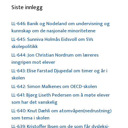
Siste innlegg
LL-646: Banik og Nodeland om undervisning og
kunnskap om de nasjonale minoritetene
LL-645: Sunniva Holmås Eidsvoll om SVs
skolepolitikk
LL-644: Jon Christian Nordrum om læreres
inngripen mot elever
LL-643: Elise Farstad Djupedal om timer og år i
skolen
LL-642: Simon Malkenes om OECD-skolen
LL-641: Bjørg Liseth Pedersen om å møte elever
som har det vanskelig
LL-640: Knut Dæhli om atomvåpen(nedrustning)
som tema i skolen
LL-639: Kristoffer Ibsen om de som får dysleksi-