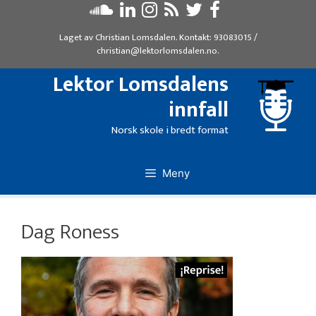
Hopp
til
Laget av
Christian Lomsdalen
. Kontakt:
93083015
/
innhold
christian@lektorlomsdalen.no
.
Lektor Lomsdalens
innfall
Norsk skole i bredt format
Meny
Dag Roness