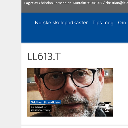
Hopp
Laget av
Christian Lomsdalen
. Kontakt:
93083015
/
christian@lek
til
innhold
Norske skolepodkaster
Tips meg
Om
LL613.T