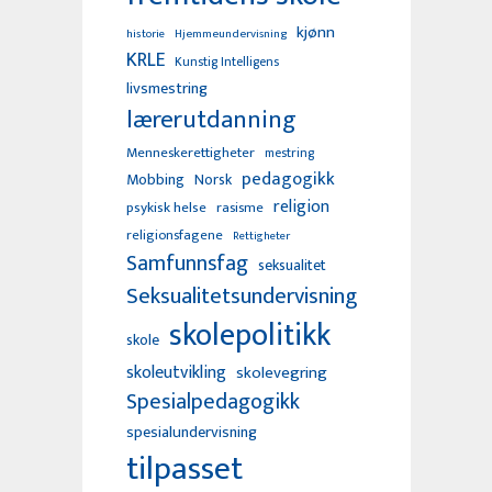
kjønn
Hjemmeundervisning
historie
KRLE
Kunstig Intelligens
livsmestring
lærerutdanning
Menneskerettigheter
mestring
pedagogikk
Mobbing
Norsk
religion
psykisk helse
rasisme
religionsfagene
Rettigheter
Samfunnsfag
seksualitet
Seksualitetsundervisning
skolepolitikk
skole
skoleutvikling
skolevegring
Spesialpedagogikk
spesialundervisning
tilpasset