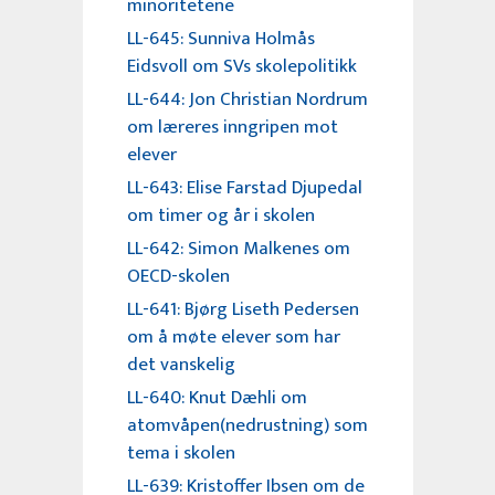
minoritetene
LL-645: Sunniva Holmås
Eidsvoll om SVs skolepolitikk
LL-644: Jon Christian Nordrum
om læreres inngripen mot
elever
LL-643: Elise Farstad Djupedal
om timer og år i skolen
LL-642: Simon Malkenes om
OECD-skolen
LL-641: Bjørg Liseth Pedersen
om å møte elever som har
det vanskelig
LL-640: Knut Dæhli om
atomvåpen(nedrustning) som
tema i skolen
LL-639: Kristoffer Ibsen om de