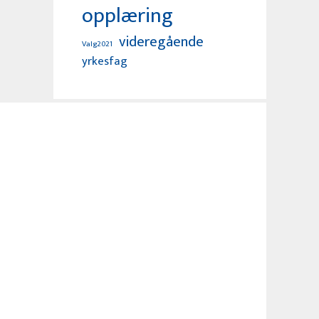
opplæring
videregående
Valg2021
yrkesfag