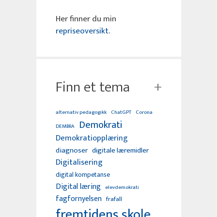
Her finner du min
repriseoversikt
.
Finn et tema
alternativ pedagogikk
ChatGPT
Corona
Demokrati
DEMBRA
Demokratiopplæring
diagnoser
digitale læremidler
Digitalisering
digital kompetanse
Digital læring
elevdemokrati
fagfornyelsen
frafall
fremtidens skole