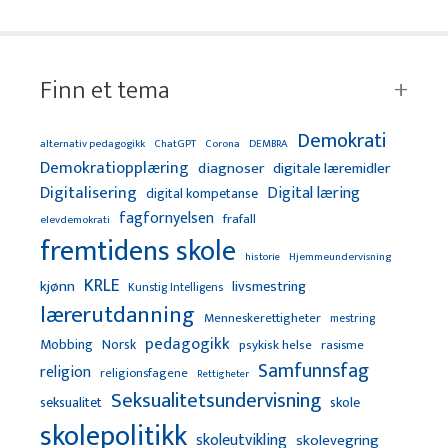
Finn et tema
Demokrati
alternativ pedagogikk
ChatGPT
Corona
DEMBRA
Demokratiopplæring
diagnoser
digitale læremidler
Digitalisering
Digital læring
digital kompetanse
fagfornyelsen
frafall
elevdemokrati
fremtidens skole
Hjemmeundervisning
historie
KRLE
kjønn
livsmestring
Kunstig Intelligens
lærerutdanning
Menneskerettigheter
mestring
pedagogikk
Mobbing
Norsk
psykisk helse
rasisme
Samfunnsfag
religion
religionsfagene
Rettigheter
Seksualitetsundervisning
seksualitet
skole
skolepolitikk
skoleutvikling
skolevegring