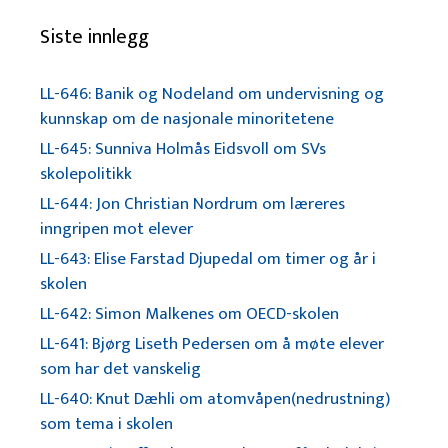
Siste innlegg
LL-646: Banik og Nodeland om undervisning og
kunnskap om de nasjonale minoritetene
LL-645: Sunniva Holmås Eidsvoll om SVs
skolepolitikk
LL-644: Jon Christian Nordrum om læreres
inngripen mot elever
LL-643: Elise Farstad Djupedal om timer og år i
skolen
LL-642: Simon Malkenes om OECD-skolen
LL-641: Bjørg Liseth Pedersen om å møte elever
som har det vanskelig
LL-640: Knut Dæhli om atomvåpen(nedrustning)
som tema i skolen