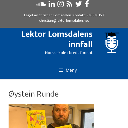
Hopp
til
Laget av
Christian Lomsdalen
. Kontakt:
93083015
/
innhold
christian@lektorlomsdalen.no
.
Lektor Lomsdalens
innfall
Norsk skole i bredt format
Meny
Øystein Runde