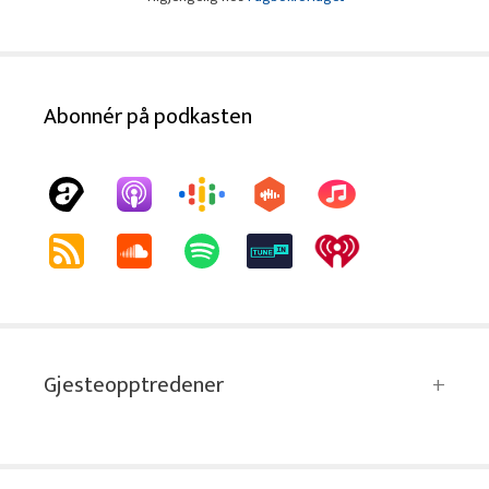
Abonnér på podkasten
Gjesteopptredener