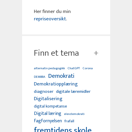
Her finner du min
repriseoversikt
.
Finn et tema
alternativ pedagogikk
ChatGPT
Corona
Demokrati
DEMBRA
Demokratiopplæring
diagnoser
digitale læremidler
Digitalisering
digital kompetanse
Digital læring
elevdemokrati
fagfornyelsen
frafall
fremtidens skole