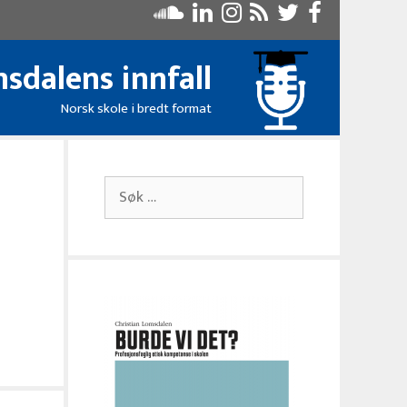
sdalens innfall
Norsk skole i bredt format
m
Søk
etter: