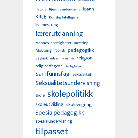
kjønn
Hjemmeundervisning
historie
KRLE
Kunstig Intelligens
livsmestring
lærerutdanning
Menneskerettigheter
mestring
pedagogikk
Mobbing
Norsk
religion
psykisk helse
rasisme
religionsfagene
Rettigheter
Samfunnsfag
seksualitet
Seksualitetsundervisning
skolepolitikk
skole
skoleutvikling
skolevegring
Spesialpedagogikk
spesialundervisning
tilpasset