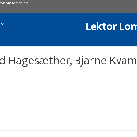
torlomsdalen.no
.
Lektor Lom
ld Hagesæther, Bjarne Kva