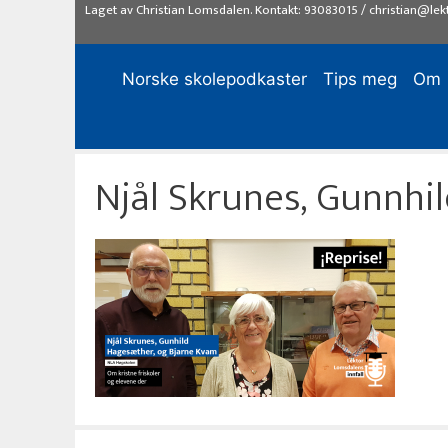
Hopp
Laget av
Christian Lomsdalen
. Kontakt:
93083015
/
christian@lek
til
innhold
Norske skolepodkaster
Tips meg
Om
Njål Skrunes, Gunnhi