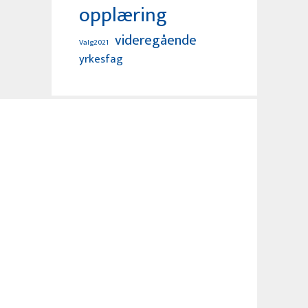
opplæring
videregående
Valg2021
yrkesfag