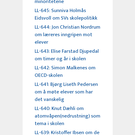
minoritetene
LL-645: Sunniva Holmås
Eidsvoll om SVs skolepolitikk
LL-644: Jon Christian Nordrum
om læreres inngripen mot
elever
LL-643: Elise Farstad Djupedal
om timer og år i skolen
LL-642: Simon Malkenes om
OECD-skolen
LL-641: Bjørg Liseth Pedersen
om å møte elever som har
det vanskelig
LL-640: Knut Dæhli om
atomvåpen(nedrustning) som
tema i skolen
LL-639: Kristoffer Ibsen om de