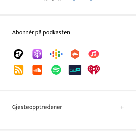
Abonnér på podkasten
Gjesteopptredener