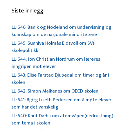
Siste innlegg
LL-646: Banik og Nodeland om undervisning og
kunnskap om de nasjonale minoritetene
LL-645: Sunniva Holmås Eidsvoll om SVs
skolepolitikk
LL-644: Jon Christian Nordrum om læreres
inngripen mot elever
LL-643: Elise Farstad Djupedal om timer og år i
skolen
LL-642: Simon Malkenes om OECD-skolen
LL-641: Bjørg Liseth Pedersen om å møte elever
som har det vanskelig
LL-640: Knut Dæhli om atomvåpen(nedrustning)
som tema i skolen