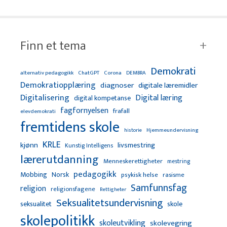
Finn et tema
Demokrati
alternativ pedagogikk
ChatGPT
Corona
DEMBRA
Demokratiopplæring
diagnoser
digitale læremidler
Digitalisering
Digital læring
digital kompetanse
fagfornyelsen
frafall
elevdemokrati
fremtidens skole
Hjemmeundervisning
historie
KRLE
kjønn
livsmestring
Kunstig Intelligens
lærerutdanning
Menneskerettigheter
mestring
pedagogikk
Mobbing
Norsk
psykisk helse
rasisme
Samfunnsfag
religion
religionsfagene
Rettigheter
Seksualitetsundervisning
seksualitet
skole
skolepolitikk
skoleutvikling
skolevegring