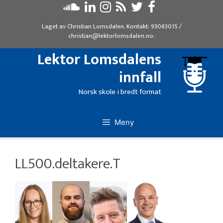
Hopp
til
Laget av
Christian Lomsdalen
. Kontakt:
93083015
/
innhold
christian@lektorlomsdalen.no
.
Lektor Lomsdalens
innfall
Norsk skole i bredt format
Meny
LL500.deltakere.T