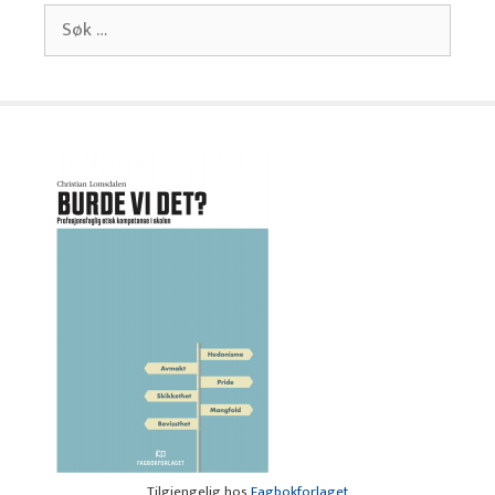
Søk
etter:
Tilgjengelig hos
Fagbokforlaget