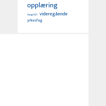
opplæring
videregående
Valg2021
yrkesfag