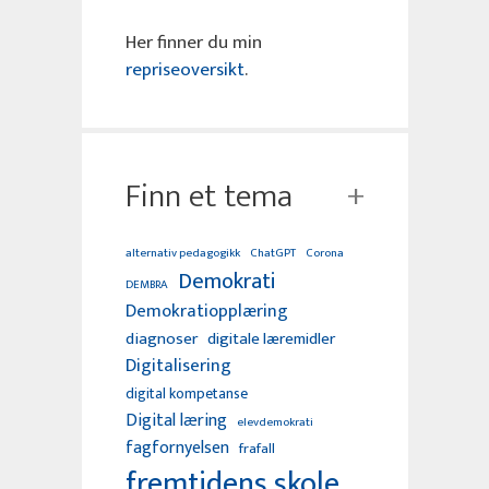
Her finner du min
repriseoversikt
.
Finn et tema
alternativ pedagogikk
ChatGPT
Corona
Demokrati
DEMBRA
Demokratiopplæring
diagnoser
digitale læremidler
Digitalisering
digital kompetanse
Digital læring
elevdemokrati
fagfornyelsen
frafall
fremtidens skole