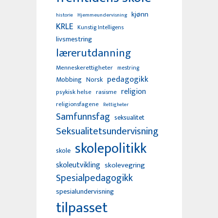
kjønn
Hjemmeundervisning
historie
KRLE
Kunstig Intelligens
livsmestring
lærerutdanning
Menneskerettigheter
mestring
pedagogikk
Mobbing
Norsk
religion
psykisk helse
rasisme
religionsfagene
Rettigheter
Samfunnsfag
seksualitet
Seksualitetsundervisning
skolepolitikk
skole
skoleutvikling
skolevegring
Spesialpedagogikk
spesialundervisning
tilpasset