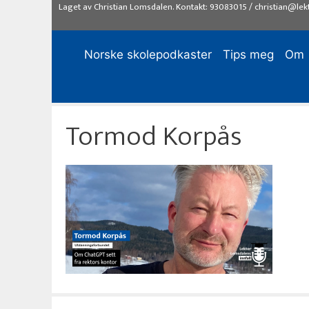
Hopp
Laget av
Christian Lomsdalen
. Kontakt:
93083015
/
christian@lek
til
innhold
Norske skolepodkaster
Tips meg
Om
Tormod Korpås