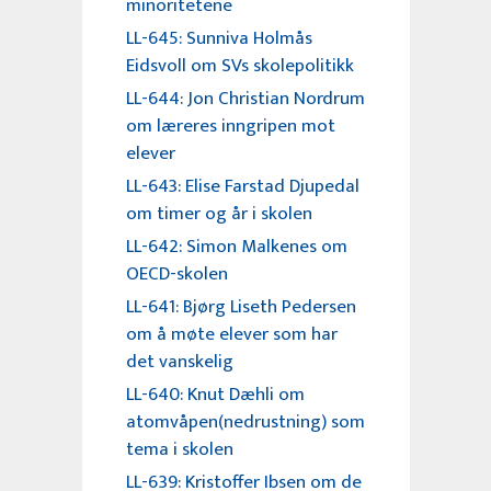
minoritetene
LL-645: Sunniva Holmås
Eidsvoll om SVs skolepolitikk
LL-644: Jon Christian Nordrum
om læreres inngripen mot
elever
LL-643: Elise Farstad Djupedal
om timer og år i skolen
LL-642: Simon Malkenes om
OECD-skolen
LL-641: Bjørg Liseth Pedersen
om å møte elever som har
det vanskelig
LL-640: Knut Dæhli om
atomvåpen(nedrustning) som
tema i skolen
LL-639: Kristoffer Ibsen om de