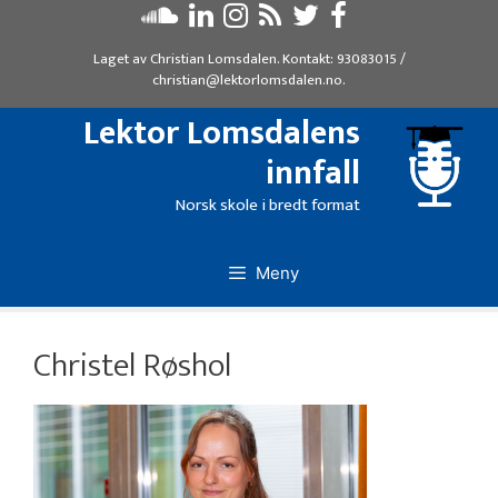
Hopp
til
Laget av
Christian Lomsdalen
. Kontakt:
93083015
/
innhold
christian@lektorlomsdalen.no
.
Lektor Lomsdalens
innfall
Norsk skole i bredt format
Meny
Christel Røshol