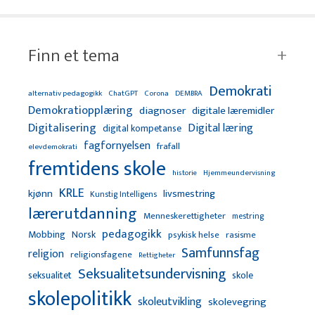
Finn et tema
Demokrati
alternativ pedagogikk
ChatGPT
Corona
DEMBRA
Demokratiopplæring
diagnoser
digitale læremidler
Digitalisering
Digital læring
digital kompetanse
fagfornyelsen
frafall
elevdemokrati
fremtidens skole
Hjemmeundervisning
historie
KRLE
kjønn
livsmestring
Kunstig Intelligens
lærerutdanning
Menneskerettigheter
mestring
pedagogikk
Mobbing
Norsk
psykisk helse
rasisme
Samfunnsfag
religion
religionsfagene
Rettigheter
Seksualitetsundervisning
seksualitet
skole
skolepolitikk
skoleutvikling
skolevegring