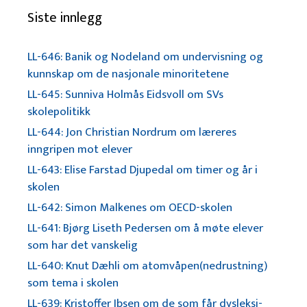
Siste innlegg
LL-646: Banik og Nodeland om undervisning og
kunnskap om de nasjonale minoritetene
LL-645: Sunniva Holmås Eidsvoll om SVs
skolepolitikk
LL-644: Jon Christian Nordrum om læreres
inngripen mot elever
LL-643: Elise Farstad Djupedal om timer og år i
skolen
LL-642: Simon Malkenes om OECD-skolen
LL-641: Bjørg Liseth Pedersen om å møte elever
som har det vanskelig
LL-640: Knut Dæhli om atomvåpen(nedrustning)
som tema i skolen
LL-639: Kristoffer Ibsen om de som får dysleksi-