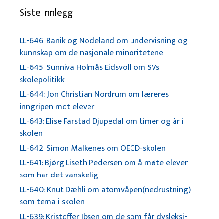
Siste innlegg
LL-646: Banik og Nodeland om undervisning og
kunnskap om de nasjonale minoritetene
LL-645: Sunniva Holmås Eidsvoll om SVs
skolepolitikk
LL-644: Jon Christian Nordrum om læreres
inngripen mot elever
LL-643: Elise Farstad Djupedal om timer og år i
skolen
LL-642: Simon Malkenes om OECD-skolen
LL-641: Bjørg Liseth Pedersen om å møte elever
som har det vanskelig
LL-640: Knut Dæhli om atomvåpen(nedrustning)
som tema i skolen
LL-639: Kristoffer Ibsen om de som får dysleksi-