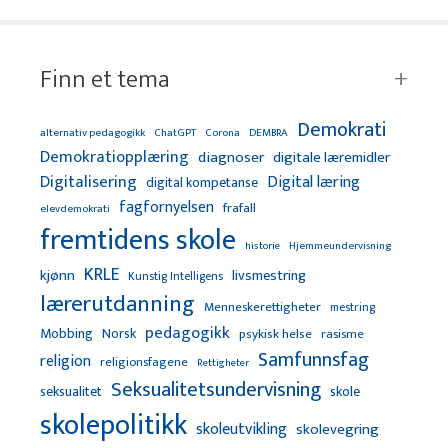
Finn et tema
Demokrati
alternativ pedagogikk
ChatGPT
Corona
DEMBRA
Demokratiopplæring
diagnoser
digitale læremidler
Digitalisering
Digital læring
digital kompetanse
fagfornyelsen
frafall
elevdemokrati
fremtidens skole
Hjemmeundervisning
historie
KRLE
kjønn
livsmestring
Kunstig Intelligens
lærerutdanning
Menneskerettigheter
mestring
pedagogikk
Mobbing
Norsk
psykisk helse
rasisme
Samfunnsfag
religion
religionsfagene
Rettigheter
Seksualitetsundervisning
seksualitet
skole
skolepolitikk
skoleutvikling
skolevegring