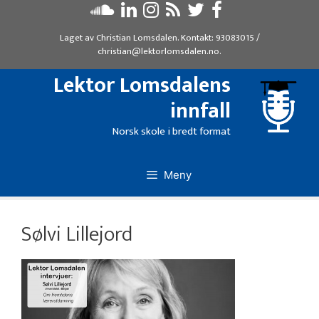
Hopp
til
Laget av
Christian Lomsdalen
. Kontakt:
93083015
/
innhold
christian@lektorlomsdalen.no
.
Lektor Lomsdalens
innfall
Norsk skole i bredt format
Meny
Sølvi Lillejord