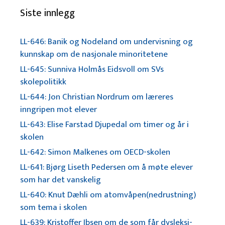
Siste innlegg
LL-646: Banik og Nodeland om undervisning og
kunnskap om de nasjonale minoritetene
LL-645: Sunniva Holmås Eidsvoll om SVs
skolepolitikk
LL-644: Jon Christian Nordrum om læreres
inngripen mot elever
LL-643: Elise Farstad Djupedal om timer og år i
skolen
LL-642: Simon Malkenes om OECD-skolen
LL-641: Bjørg Liseth Pedersen om å møte elever
som har det vanskelig
LL-640: Knut Dæhli om atomvåpen(nedrustning)
som tema i skolen
LL-639: Kristoffer Ibsen om de som får dysleksi-