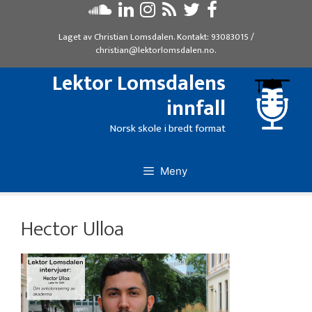
Hopp
til
Laget av
Christian Lomsdalen
. Kontakt:
93083015
/
innhold
christian@lektorlomsdalen.no
.
Lektor Lomsdalens
innfall
Norsk skole i bredt format
Meny
Hector Ulloa