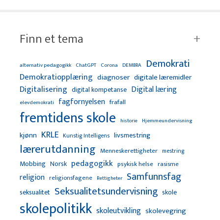
Finn et tema
Demokrati
alternativ pedagogikk
ChatGPT
Corona
DEMBRA
Demokratiopplæring
diagnoser
digitale læremidler
Digitalisering
Digital læring
digital kompetanse
fagfornyelsen
frafall
elevdemokrati
fremtidens skole
Hjemmeundervisning
historie
KRLE
kjønn
livsmestring
Kunstig Intelligens
lærerutdanning
Menneskerettigheter
mestring
pedagogikk
Mobbing
Norsk
psykisk helse
rasisme
Samfunnsfag
religion
religionsfagene
Rettigheter
Seksualitetsundervisning
seksualitet
skole
skolepolitikk
skoleutvikling
skolevegring