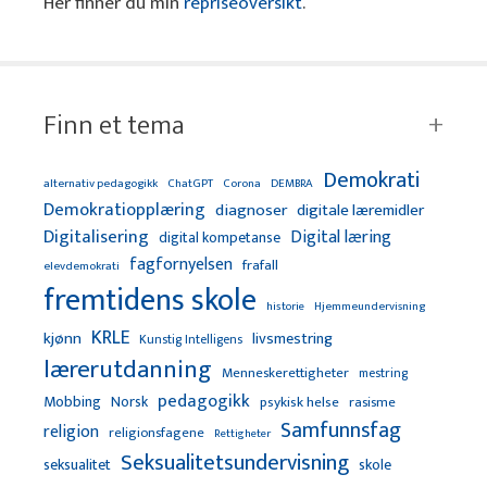
Her finner du min
repriseoversikt
.
Finn et tema
Demokrati
alternativ pedagogikk
ChatGPT
Corona
DEMBRA
Demokratiopplæring
diagnoser
digitale læremidler
Digitalisering
Digital læring
digital kompetanse
fagfornyelsen
frafall
elevdemokrati
fremtidens skole
Hjemmeundervisning
historie
KRLE
kjønn
livsmestring
Kunstig Intelligens
lærerutdanning
Menneskerettigheter
mestring
pedagogikk
Mobbing
Norsk
psykisk helse
rasisme
Samfunnsfag
religion
religionsfagene
Rettigheter
Seksualitetsundervisning
seksualitet
skole