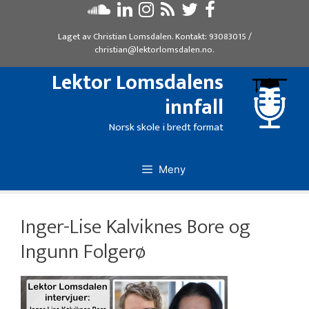
Hopp
til
Laget av
Christian Lomsdalen
. Kontakt:
93083015
/
innhold
christian@lektorlomsdalen.no
.
Lektor Lomsdalens
innfall
Norsk skole i bredt format
Meny
Inger-Lise Kalviknes Bore og
Ingunn Folgerø