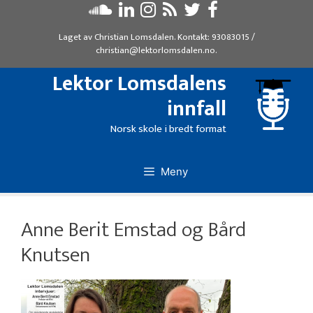
Hopp
til
Laget av
Christian Lomsdalen
. Kontakt:
93083015
/
innhold
christian@lektorlomsdalen.no
.
Lektor Lomsdalens
innfall
Norsk skole i bredt format
Meny
Anne Berit Emstad og Bård
Knutsen