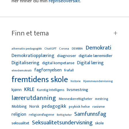
Her finner du min
repriseoversikt
.
Finn et tema
Demokrati
alternativ pedagogikk
ChatGPT
Corona
DEMBRA
Demokratiopplæring
diagnoser
digitale læremidler
Digitalisering
Digital læring
digital kompetanse
fagfornyelsen
frafall
elevdemokrati
fremtidens skole
Hjemmeundervisning
historie
KRLE
kjønn
livsmestring
Kunstig Intelligens
lærerutdanning
Menneskerettigheter
mestring
pedagogikk
Mobbing
Norsk
psykisk helse
rasisme
Samfunnsfag
religion
religionsfagene
Rettigheter
Seksualitetsundervisning
seksualitet
skole