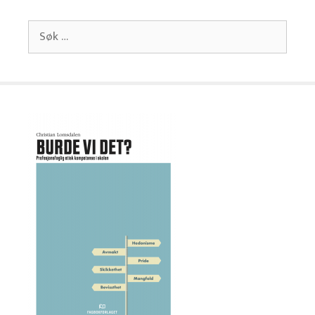
Søk
etter: