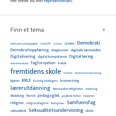
Her finner du min
repriseoversikt
.
Finn et tema
Demokrati
alternativ pedagogikk
ChatGPT
Corona
DEMBRA
Demokratiopplæring
diagnoser
digitale læremidler
Digitalisering
Digital læring
digital kompetanse
fagfornyelsen
frafall
elevdemokrati
fremtidens skole
Hjemmeundervisning
historie
KRLE
kjønn
livsmestring
Kunstig Intelligens
lærerutdanning
Menneskerettigheter
mestring
pedagogikk
Mobbing
Norsk
psykisk helse
rasisme
Samfunnsfag
religion
religionsfagene
Rettigheter
Seksualitetsundervisning
seksualitet
skole