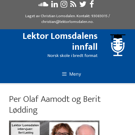
Hopp
til
Laget av
Christian Lomsdalen
. Kontakt:
93083015
/
innhold
christian@lektorlomsdalen.no
.
Lektor Lomsdalens
innfall
Norsk skole i bredt format
Meny
Per Olaf Aamodt og Berit
Lødding