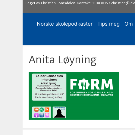
Hopp
Laget av
Christian Lomsdalen
. Kontakt:
93083015
/
christian@lek
til
innhold
Norske skolepodkaster
Tips meg
Om
Anita Løyning