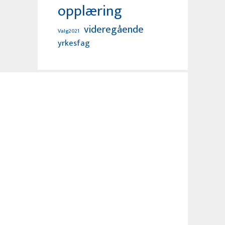
opplæring
videregående
Valg2021
yrkesfag