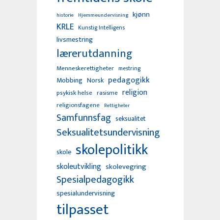
kjønn
Hjemmeundervisning
historie
KRLE
Kunstig Intelligens
livsmestring
lærerutdanning
Menneskerettigheter
mestring
pedagogikk
Mobbing
Norsk
religion
psykisk helse
rasisme
religionsfagene
Rettigheter
Samfunnsfag
seksualitet
Seksualitetsundervisning
skolepolitikk
skole
skoleutvikling
skolevegring
Spesialpedagogikk
spesialundervisning
tilpasset