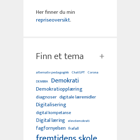
Her finner du min
repriseoversikt
.
Finn et tema
alternativ pedagogikk
ChatGPT
Corona
Demokrati
DEMBRA
Demokratiopplæring
diagnoser
digitale læremidler
Digitalisering
digital kompetanse
Digital læring
elevdemokrati
fagfornyelsen
frafall
fremtidens skole