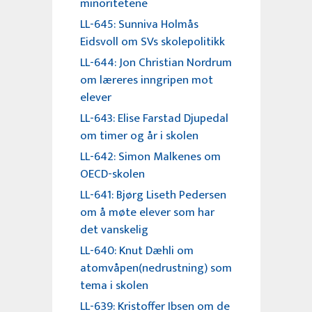
minoritetene
LL-645: Sunniva Holmås
Eidsvoll om SVs skolepolitikk
LL-644: Jon Christian Nordrum
om læreres inngripen mot
elever
LL-643: Elise Farstad Djupedal
om timer og år i skolen
LL-642: Simon Malkenes om
OECD-skolen
LL-641: Bjørg Liseth Pedersen
om å møte elever som har
det vanskelig
LL-640: Knut Dæhli om
atomvåpen(nedrustning) som
tema i skolen
LL-639: Kristoffer Ibsen om de