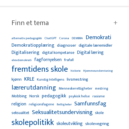
Finn et tema
Demokrati
alternativ pedagogikk
ChatGPT
Corona
DEMBRA
Demokratiopplæring
diagnoser
digitale læremidler
Digitalisering
Digital læring
digital kompetanse
fagfornyelsen
frafall
elevdemokrati
fremtidens skole
Hjemmeundervisning
historie
KRLE
kjønn
livsmestring
Kunstig Intelligens
lærerutdanning
Menneskerettigheter
mestring
pedagogikk
Mobbing
Norsk
psykisk helse
rasisme
Samfunnsfag
religion
religionsfagene
Rettigheter
Seksualitetsundervisning
seksualitet
skole
skolepolitikk
skoleutvikling
skolevegring