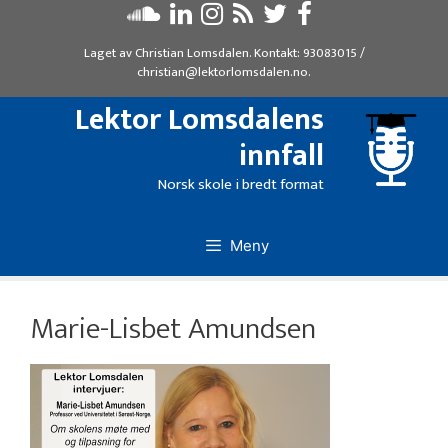
Hopp
til
Laget av
Christian Lomsdalen
. Kontakt:
93083015
/
innhold
christian@lektorlomsdalen.no
.
Lektor Lomsdalens
innfall
Norsk skole i bredt format
Meny
Marie-Lisbet Amundsen