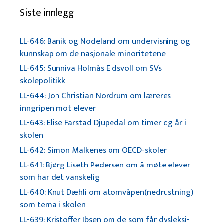
Siste innlegg
LL-646: Banik og Nodeland om undervisning og
kunnskap om de nasjonale minoritetene
LL-645: Sunniva Holmås Eidsvoll om SVs
skolepolitikk
LL-644: Jon Christian Nordrum om læreres
inngripen mot elever
LL-643: Elise Farstad Djupedal om timer og år i
skolen
LL-642: Simon Malkenes om OECD-skolen
LL-641: Bjørg Liseth Pedersen om å møte elever
som har det vanskelig
LL-640: Knut Dæhli om atomvåpen(nedrustning)
som tema i skolen
LL-639: Kristoffer Ibsen om de som får dysleksi-