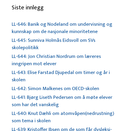
Siste innlegg
LL-646: Banik og Nodeland om undervisning og
kunnskap om de nasjonale minoritetene
LL-645: Sunniva Holmås Eidsvoll om SVs
skolepolitikk
LL-644: Jon Christian Nordrum om læreres
inngripen mot elever
LL-643: Elise Farstad Djupedal om timer og år i
skolen
LL-642: Simon Malkenes om OECD-skolen
LL-641: Bjørg Liseth Pedersen om å møte elever
som har det vanskelig
LL-640: Knut Dæhli om atomvåpen(nedrustning)
som tema i skolen
LL-639: Kristoffer Ibsen om de som får dysleksi-