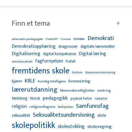
Finn et tema
Demokrati
alternativ pedagogikk
ChatGPT
Corona
DEMBRA
Demokratiopplæring
diagnoser
digitale læremidler
Digitalisering
Digital læring
digital kompetanse
fagfornyelsen
frafall
elevdemokrati
fremtidens skole
Hjemmeundervisning
historie
KRLE
kjønn
livsmestring
Kunstig Intelligens
lærerutdanning
Menneskerettigheter
mestring
pedagogikk
Mobbing
Norsk
psykisk helse
rasisme
Samfunnsfag
religion
religionsfagene
Rettigheter
Seksualitetsundervisning
seksualitet
skole
skolepolitikk
skoleutvikling
skolevegring