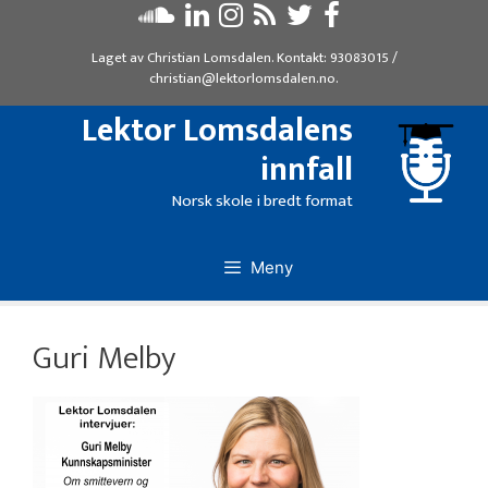
Hopp
til
Laget av
Christian Lomsdalen
. Kontakt:
93083015
/
innhold
christian@lektorlomsdalen.no
.
Lektor Lomsdalens
innfall
Norsk skole i bredt format
Meny
Guri Melby