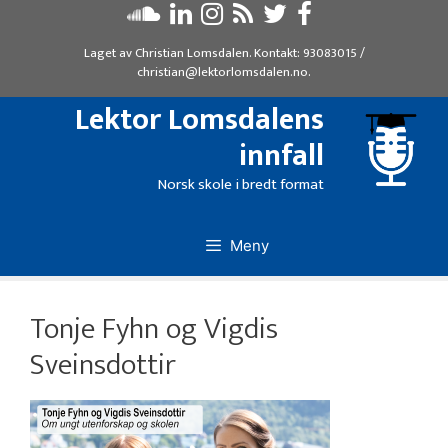
Hopp
til
Laget av
Christian Lomsdalen
. Kontakt:
93083015
/
innhold
christian@lektorlomsdalen.no
.
Lektor Lomsdalens
innfall
Norsk skole i bredt format
Meny
Tonje Fyhn og Vigdis
Sveinsdottir