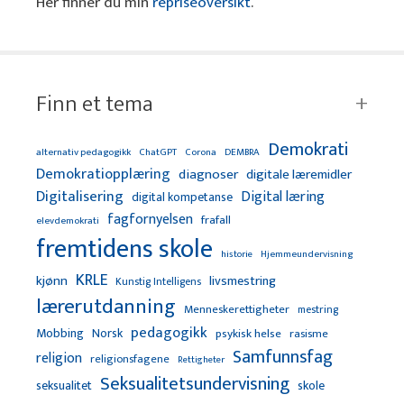
Her finner du min
repriseoversikt
.
Finn et tema
Demokrati
alternativ pedagogikk
ChatGPT
Corona
DEMBRA
Demokratiopplæring
diagnoser
digitale læremidler
Digitalisering
Digital læring
digital kompetanse
fagfornyelsen
frafall
elevdemokrati
fremtidens skole
Hjemmeundervisning
historie
KRLE
kjønn
livsmestring
Kunstig Intelligens
lærerutdanning
Menneskerettigheter
mestring
pedagogikk
Mobbing
Norsk
psykisk helse
rasisme
Samfunnsfag
religion
religionsfagene
Rettigheter
Seksualitetsundervisning
seksualitet
skole