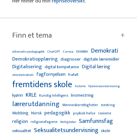
Her finner du min
repriseoversikt
.
Finn et tema
Demokrati
alternativ pedagogikk
ChatGPT
Corona
DEMBRA
Demokratiopplæring
diagnoser
digitale læremidler
Digitalisering
Digital læring
digital kompetanse
fagfornyelsen
frafall
elevdemokrati
fremtidens skole
Hjemmeundervisning
historie
KRLE
kjønn
livsmestring
Kunstig Intelligens
lærerutdanning
Menneskerettigheter
mestring
pedagogikk
Mobbing
Norsk
psykisk helse
rasisme
Samfunnsfag
religion
religionsfagene
Rettigheter
Seksualitetsundervisning
seksualitet
skole