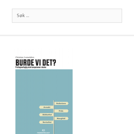
Søk
etter: