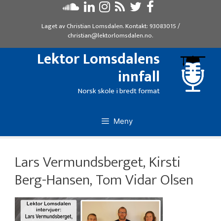
Hopp
til
Laget av
Christian Lomsdalen
. Kontakt:
93083015
/
innhold
christian@lektorlomsdalen.no
.
Lektor Lomsdalens
innfall
Norsk skole i bredt format
Meny
Lars Vermundsberget, Kirsti
Berg-Hansen, Tom Vidar Olsen