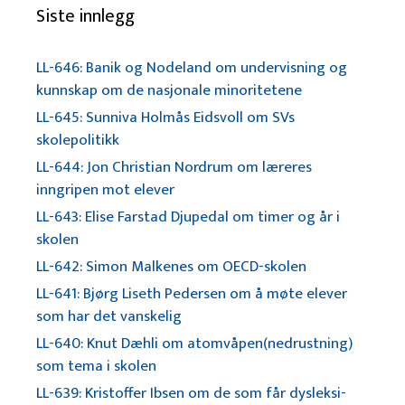
Siste innlegg
LL-646: Banik og Nodeland om undervisning og
kunnskap om de nasjonale minoritetene
LL-645: Sunniva Holmås Eidsvoll om SVs
skolepolitikk
LL-644: Jon Christian Nordrum om læreres
inngripen mot elever
LL-643: Elise Farstad Djupedal om timer og år i
skolen
LL-642: Simon Malkenes om OECD-skolen
LL-641: Bjørg Liseth Pedersen om å møte elever
som har det vanskelig
LL-640: Knut Dæhli om atomvåpen(nedrustning)
som tema i skolen
LL-639: Kristoffer Ibsen om de som får dysleksi-