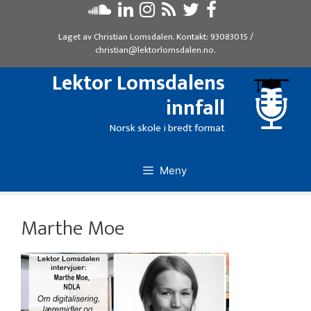
Hopp
til
Laget av
Christian Lomsdalen
. Kontakt:
93083015
/
innhold
christian@lektorlomsdalen.no
.
Lektor Lomsdalens
innfall
Norsk skole i bredt format
Meny
Marthe Moe