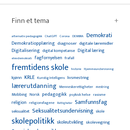
Finn et tema
Demokrati
alternativ pedagogikk
ChatGPT
Corona
DEMBRA
Demokratiopplæring
diagnoser
digitale læremidler
Digitalisering
Digital læring
digital kompetanse
fagfornyelsen
frafall
elevdemokrati
fremtidens skole
Hjemmeundervisning
historie
KRLE
kjønn
livsmestring
Kunstig Intelligens
lærerutdanning
Menneskerettigheter
mestring
pedagogikk
Mobbing
Norsk
psykisk helse
rasisme
Samfunnsfag
religion
religionsfagene
Rettigheter
Seksualitetsundervisning
seksualitet
skole
skolepolitikk
skoleutvikling
skolevegring