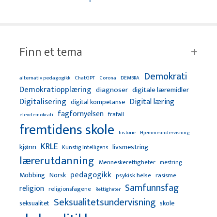
Finn et tema
Demokrati
alternativ pedagogikk
ChatGPT
Corona
DEMBRA
Demokratiopplæring
diagnoser
digitale læremidler
Digitalisering
Digital læring
digital kompetanse
fagfornyelsen
frafall
elevdemokrati
fremtidens skole
Hjemmeundervisning
historie
KRLE
kjønn
livsmestring
Kunstig Intelligens
lærerutdanning
Menneskerettigheter
mestring
pedagogikk
Mobbing
Norsk
psykisk helse
rasisme
Samfunnsfag
religion
religionsfagene
Rettigheter
Seksualitetsundervisning
seksualitet
skole