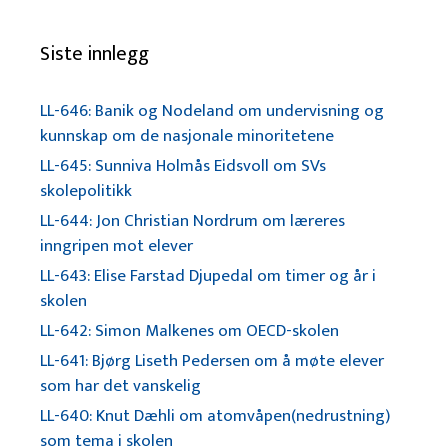
Siste innlegg
LL-646: Banik og Nodeland om undervisning og
kunnskap om de nasjonale minoritetene
LL-645: Sunniva Holmås Eidsvoll om SVs
skolepolitikk
LL-644: Jon Christian Nordrum om læreres
inngripen mot elever
LL-643: Elise Farstad Djupedal om timer og år i
skolen
LL-642: Simon Malkenes om OECD-skolen
LL-641: Bjørg Liseth Pedersen om å møte elever
som har det vanskelig
LL-640: Knut Dæhli om atomvåpen(nedrustning)
som tema i skolen