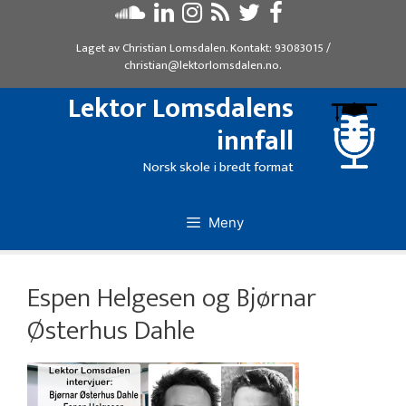
Hopp
til
Laget av
Christian Lomsdalen
. Kontakt:
93083015
/
innhold
christian@lektorlomsdalen.no
.
Lektor Lomsdalens
innfall
Norsk skole i bredt format
Meny
Espen Helgesen og Bjørnar
Østerhus Dahle