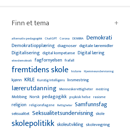
Finn et tema
Demokrati
alternativ pedagogikk
ChatGPT
Corona
DEMBRA
Demokratiopplæring
diagnoser
digitale læremidler
Digitalisering
Digital læring
digital kompetanse
fagfornyelsen
frafall
elevdemokrati
fremtidens skole
Hjemmeundervisning
historie
KRLE
kjønn
livsmestring
Kunstig Intelligens
lærerutdanning
Menneskerettigheter
mestring
pedagogikk
Mobbing
Norsk
psykisk helse
rasisme
Samfunnsfag
religion
religionsfagene
Rettigheter
Seksualitetsundervisning
seksualitet
skole
skolepolitikk
skoleutvikling
skolevegring