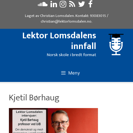
Hopp
til
Laget av
Christian Lomsdalen
. Kontakt:
93083015
/
innhold
christian@lektorlomsdalen.no
.
Lektor Lomsdalens
innfall
Norsk skole i bredt format
Meny
Kjetil Børhaug