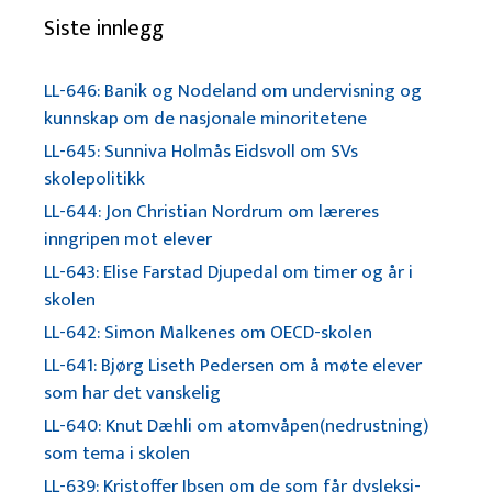
Siste innlegg
LL-646: Banik og Nodeland om undervisning og
kunnskap om de nasjonale minoritetene
LL-645: Sunniva Holmås Eidsvoll om SVs
skolepolitikk
LL-644: Jon Christian Nordrum om læreres
inngripen mot elever
LL-643: Elise Farstad Djupedal om timer og år i
skolen
LL-642: Simon Malkenes om OECD-skolen
LL-641: Bjørg Liseth Pedersen om å møte elever
som har det vanskelig
LL-640: Knut Dæhli om atomvåpen(nedrustning)
som tema i skolen
LL-639: Kristoffer Ibsen om de som får dysleksi-