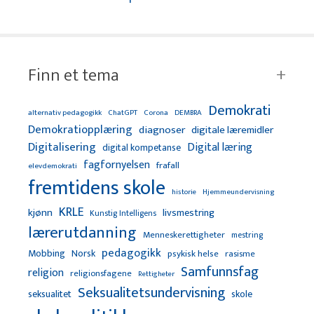
Finn et tema
Demokrati
alternativ pedagogikk
ChatGPT
Corona
DEMBRA
Demokratiopplæring
diagnoser
digitale læremidler
Digitalisering
Digital læring
digital kompetanse
fagfornyelsen
frafall
elevdemokrati
fremtidens skole
Hjemmeundervisning
historie
KRLE
kjønn
livsmestring
Kunstig Intelligens
lærerutdanning
Menneskerettigheter
mestring
pedagogikk
Mobbing
Norsk
psykisk helse
rasisme
Samfunnsfag
religion
religionsfagene
Rettigheter
Seksualitetsundervisning
seksualitet
skole