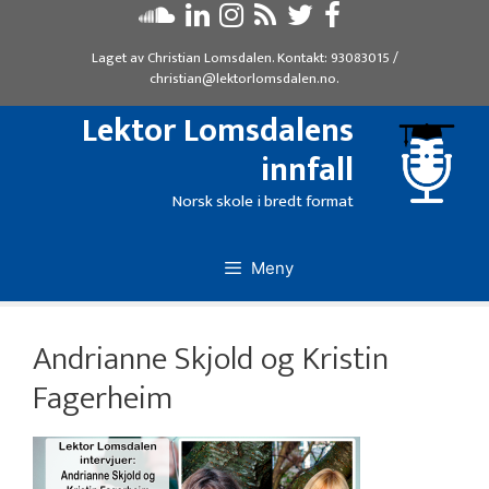
Hopp
til
Laget av
Christian Lomsdalen
. Kontakt:
93083015
/
innhold
christian@lektorlomsdalen.no
.
Lektor Lomsdalens
innfall
Norsk skole i bredt format
Meny
Andrianne Skjold og Kristin
Fagerheim