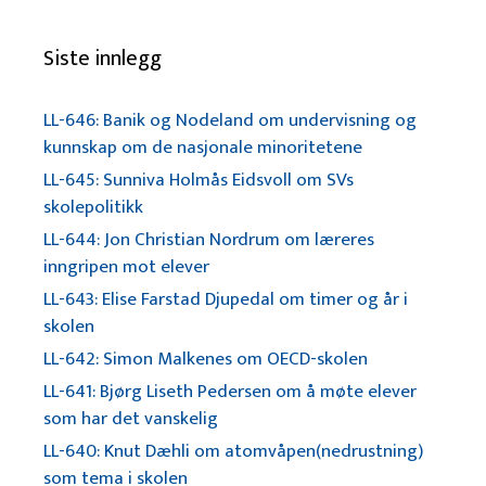
Siste innlegg
LL-646: Banik og Nodeland om undervisning og
kunnskap om de nasjonale minoritetene
LL-645: Sunniva Holmås Eidsvoll om SVs
skolepolitikk
LL-644: Jon Christian Nordrum om læreres
inngripen mot elever
LL-643: Elise Farstad Djupedal om timer og år i
skolen
LL-642: Simon Malkenes om OECD-skolen
LL-641: Bjørg Liseth Pedersen om å møte elever
som har det vanskelig
LL-640: Knut Dæhli om atomvåpen(nedrustning)
som tema i skolen