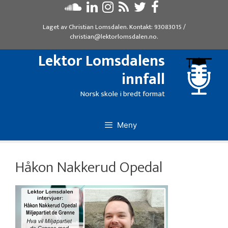
Hopp
til
Laget av
Christian Lomsdalen
. Kontakt:
93083015
/
innhold
christian@lektorlomsdalen.no
.
Lektor Lomsdalens
innfall
Norsk skole i bredt format
Meny
Håkon Nakkerud Opedal