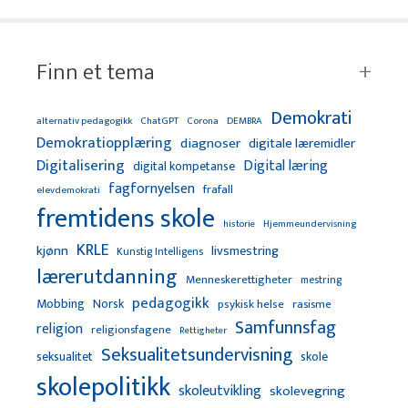
Finn et tema
Demokrati
alternativ pedagogikk
ChatGPT
Corona
DEMBRA
Demokratiopplæring
diagnoser
digitale læremidler
Digitalisering
Digital læring
digital kompetanse
fagfornyelsen
frafall
elevdemokrati
fremtidens skole
Hjemmeundervisning
historie
KRLE
kjønn
livsmestring
Kunstig Intelligens
lærerutdanning
Menneskerettigheter
mestring
pedagogikk
Mobbing
Norsk
psykisk helse
rasisme
Samfunnsfag
religion
religionsfagene
Rettigheter
Seksualitetsundervisning
seksualitet
skole
skolepolitikk
skoleutvikling
skolevegring