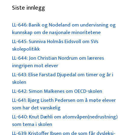
Siste innlegg
LL-646: Banik og Nodeland om undervisning og
kunnskap om de nasjonale minoritetene
LL-645: Sunniva Holmås Eidsvoll om SVs
skolepolitikk
LL-644: Jon Christian Nordrum om læreres
inngripen mot elever
LL-643: Elise Farstad Djupedal om timer og år i
skolen
LL-642: Simon Malkenes om OECD-skolen
LL-641: Bjørg Liseth Pedersen om å møte elever
som har det vanskelig
LL-640: Knut Dæhli om atomvåpen(nedrustning)
som tema i skolen
LL-639: Kristoffer Ibsen om de som får dysleksi-