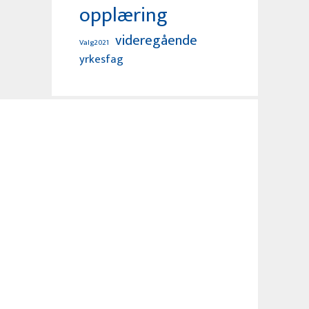
opplæring
videregående
Valg2021
yrkesfag