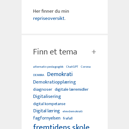
Her finner du min
repriseoversikt
.
Finn et tema
alternativ pedagogikk
ChatGPT
Corona
Demokrati
DEMBRA
Demokratiopplæring
diagnoser
digitale læremidler
Digitalisering
digital kompetanse
Digital læring
elevdemokrati
fagfornyelsen
frafall
fremtidens skole