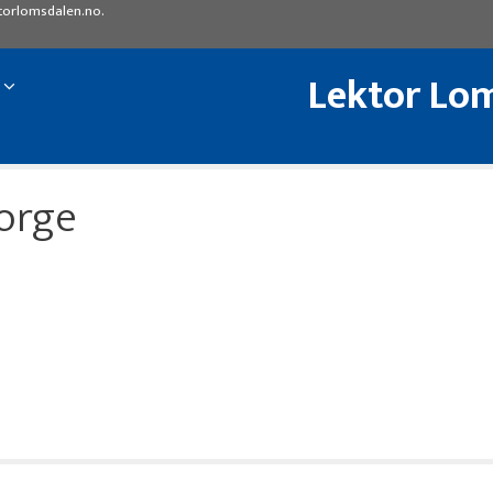
torlomsdalen.no
.
Lektor Lom
orge