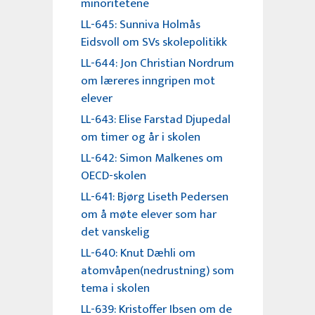
minoritetene
LL-645: Sunniva Holmås
Eidsvoll om SVs skolepolitikk
LL-644: Jon Christian Nordrum
om læreres inngripen mot
elever
LL-643: Elise Farstad Djupedal
om timer og år i skolen
LL-642: Simon Malkenes om
OECD-skolen
LL-641: Bjørg Liseth Pedersen
om å møte elever som har
det vanskelig
LL-640: Knut Dæhli om
atomvåpen(nedrustning) som
tema i skolen
LL-639: Kristoffer Ibsen om de