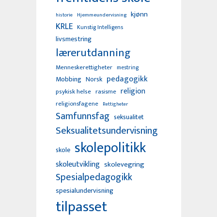
kjønn
Hjemmeundervisning
historie
KRLE
Kunstig Intelligens
livsmestring
lærerutdanning
Menneskerettigheter
mestring
pedagogikk
Mobbing
Norsk
religion
psykisk helse
rasisme
religionsfagene
Rettigheter
Samfunnsfag
seksualitet
Seksualitetsundervisning
skolepolitikk
skole
skoleutvikling
skolevegring
Spesialpedagogikk
spesialundervisning
tilpasset