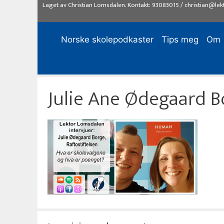
Hopp
Laget av
Christian Lomsdalen
. Kontakt:
93083015
/
christian@lek
til
innhold
Norske skolepodkaster
Tips meg
Om
Julie Ane Ødegaard B