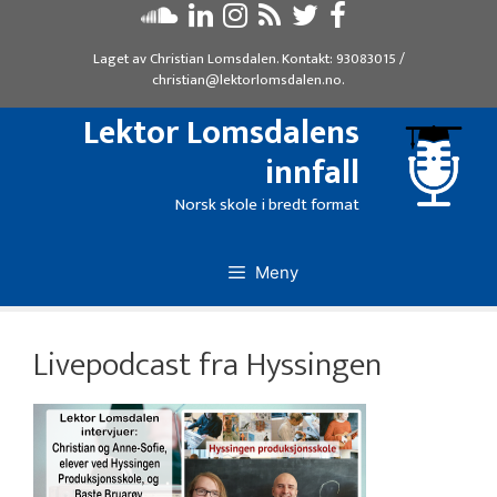
Hopp
til
Laget av
Christian Lomsdalen
. Kontakt:
93083015
/
innhold
christian@lektorlomsdalen.no
.
Lektor Lomsdalens
innfall
Norsk skole i bredt format
Meny
Livepodcast fra Hyssingen