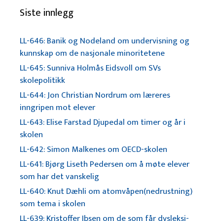
Siste innlegg
LL-646: Banik og Nodeland om undervisning og
kunnskap om de nasjonale minoritetene
LL-645: Sunniva Holmås Eidsvoll om SVs
skolepolitikk
LL-644: Jon Christian Nordrum om læreres
inngripen mot elever
LL-643: Elise Farstad Djupedal om timer og år i
skolen
LL-642: Simon Malkenes om OECD-skolen
LL-641: Bjørg Liseth Pedersen om å møte elever
som har det vanskelig
LL-640: Knut Dæhli om atomvåpen(nedrustning)
som tema i skolen
LL-639: Kristoffer Ibsen om de som får dysleksi-