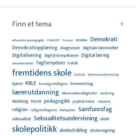
Finn et tema
Demokrati
alternativ pedagogikk
ChatGPT
Corona
DEMBRA
Demokratiopplæring
diagnoser
digitale læremidler
Digitalisering
Digital læring
digital kompetanse
fagfornyelsen
frafall
elevdemokrati
fremtidens skole
Hjemmeundervisning
historie
KRLE
kjønn
livsmestring
Kunstig Intelligens
lærerutdanning
Menneskerettigheter
mestring
pedagogikk
Mobbing
Norsk
psykisk helse
rasisme
Samfunnsfag
religion
religionsfagene
Rettigheter
Seksualitetsundervisning
seksualitet
skole
skolepolitikk
skoleutvikling
skolevegring