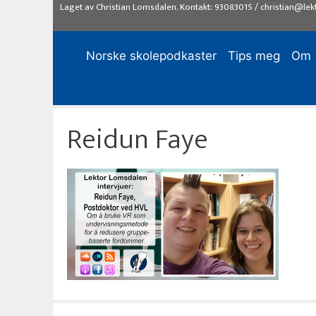
Hopp
Laget av
Christian Lomsdalen
. Kontakt:
93083015
/
christian@lek
til
innhold
Norske skolepodkaster
Tips meg
Om
Reidun Faye