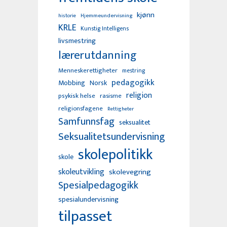
kjønn
Hjemmeundervisning
historie
KRLE
Kunstig Intelligens
livsmestring
lærerutdanning
Menneskerettigheter
mestring
pedagogikk
Mobbing
Norsk
religion
psykisk helse
rasisme
religionsfagene
Rettigheter
Samfunnsfag
seksualitet
Seksualitetsundervisning
skolepolitikk
skole
skoleutvikling
skolevegring
Spesialpedagogikk
spesialundervisning
tilpasset