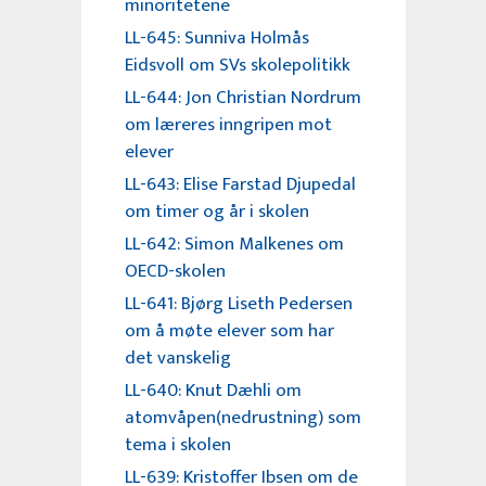
minoritetene
LL-645: Sunniva Holmås
Eidsvoll om SVs skolepolitikk
LL-644: Jon Christian Nordrum
om læreres inngripen mot
elever
LL-643: Elise Farstad Djupedal
om timer og år i skolen
LL-642: Simon Malkenes om
OECD-skolen
LL-641: Bjørg Liseth Pedersen
om å møte elever som har
det vanskelig
LL-640: Knut Dæhli om
atomvåpen(nedrustning) som
tema i skolen
LL-639: Kristoffer Ibsen om de