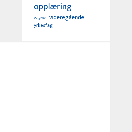
opplæring
videregående
Valg2021
yrkesfag