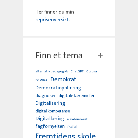
Her finner du min
repriseoversikt
.
Finn et tema
alternativ pedagogikk
ChatGPT
Corona
Demokrati
DEMBRA
Demokratiopplæring
diagnoser
digitale læremidler
Digitalisering
digital kompetanse
Digital læring
elevdemokrati
fagfornyelsen
frafall
fremtidens skole