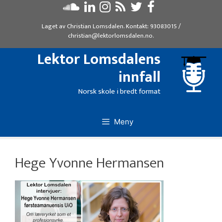
Hopp
til
Laget av
Christian Lomsdalen
. Kontakt:
93083015
/
innhold
christian@lektorlomsdalen.no
.
Lektor Lomsdalens
innfall
Norsk skole i bredt format
Meny
Hege Yvonne Hermansen