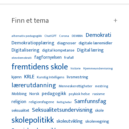
Finn et tema
Demokrati
alternativ pedagogikk
ChatGPT
Corona
DEMBRA
Demokratiopplæring
diagnoser
digitale læremidler
Digitalisering
Digital læring
digital kompetanse
fagfornyelsen
frafall
elevdemokrati
fremtidens skole
Hjemmeundervisning
historie
KRLE
kjønn
livsmestring
Kunstig Intelligens
lærerutdanning
Menneskerettigheter
mestring
pedagogikk
Mobbing
Norsk
psykisk helse
rasisme
Samfunnsfag
religion
religionsfagene
Rettigheter
Seksualitetsundervisning
seksualitet
skole
skolepolitikk
skoleutvikling
skolevegring