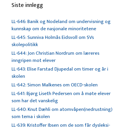
Siste innlegg
LL-646: Banik og Nodeland om undervisning og
kunnskap om de nasjonale minoritetene
LL-645: Sunniva Holmås Eidsvoll om SVs
skolepolitikk
LL-644: Jon Christian Nordrum om læreres
inngripen mot elever
LL-643: Elise Farstad Djupedal om timer og år i
skolen
LL-642: Simon Malkenes om OECD-skolen
LL-641: Bjørg Liseth Pedersen om å møte elever
som har det vanskelig
LL-640: Knut Dæhli om atomvåpen(nedrustning)
som tema i skolen
LL-639: Kristoffer Ibsen om de som får dysleksi-