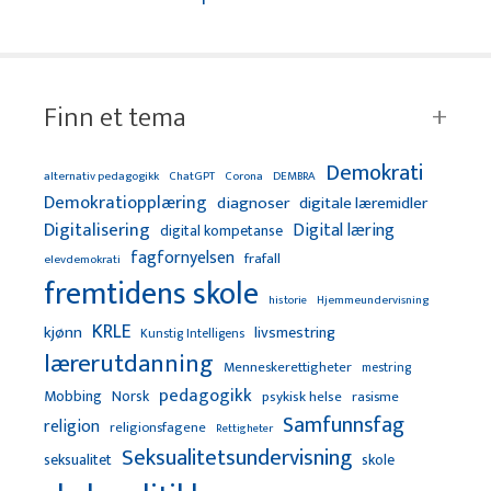
Finn et tema
Demokrati
alternativ pedagogikk
ChatGPT
Corona
DEMBRA
Demokratiopplæring
diagnoser
digitale læremidler
Digitalisering
Digital læring
digital kompetanse
fagfornyelsen
frafall
elevdemokrati
fremtidens skole
Hjemmeundervisning
historie
KRLE
kjønn
livsmestring
Kunstig Intelligens
lærerutdanning
Menneskerettigheter
mestring
pedagogikk
Mobbing
Norsk
psykisk helse
rasisme
Samfunnsfag
religion
religionsfagene
Rettigheter
Seksualitetsundervisning
seksualitet
skole