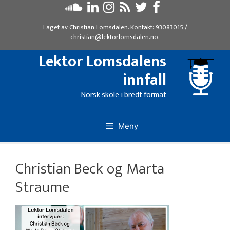
Hopp
til
Laget av
Christian Lomsdalen
. Kontakt:
93083015
/
innhold
christian@lektorlomsdalen.no
.
Lektor Lomsdalens
innfall
Norsk skole i bredt format
Meny
Christian Beck og Marta
Straume