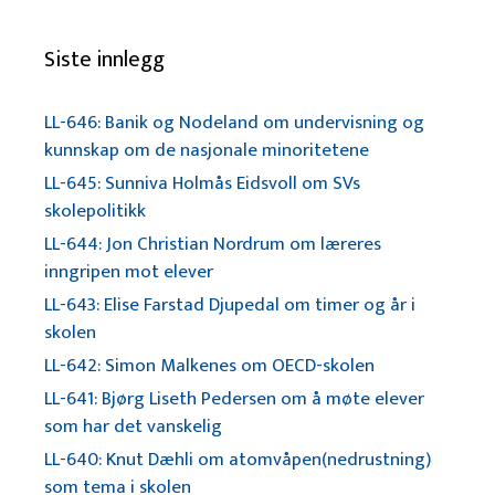
Siste innlegg
LL-646: Banik og Nodeland om undervisning og
kunnskap om de nasjonale minoritetene
LL-645: Sunniva Holmås Eidsvoll om SVs
skolepolitikk
LL-644: Jon Christian Nordrum om læreres
inngripen mot elever
LL-643: Elise Farstad Djupedal om timer og år i
skolen
LL-642: Simon Malkenes om OECD-skolen
LL-641: Bjørg Liseth Pedersen om å møte elever
som har det vanskelig
LL-640: Knut Dæhli om atomvåpen(nedrustning)
som tema i skolen