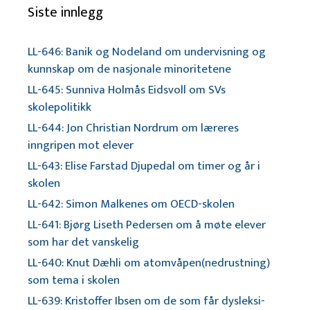
Siste innlegg
LL-646: Banik og Nodeland om undervisning og
kunnskap om de nasjonale minoritetene
LL-645: Sunniva Holmås Eidsvoll om SVs
skolepolitikk
LL-644: Jon Christian Nordrum om læreres
inngripen mot elever
LL-643: Elise Farstad Djupedal om timer og år i
skolen
LL-642: Simon Malkenes om OECD-skolen
LL-641: Bjørg Liseth Pedersen om å møte elever
som har det vanskelig
LL-640: Knut Dæhli om atomvåpen(nedrustning)
som tema i skolen
LL-639: Kristoffer Ibsen om de som får dysleksi-