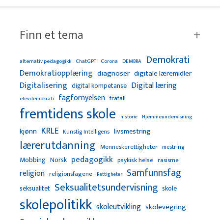
Finn et tema
Demokrati
alternativ pedagogikk
ChatGPT
Corona
DEMBRA
Demokratiopplæring
diagnoser
digitale læremidler
Digitalisering
Digital læring
digital kompetanse
fagfornyelsen
frafall
elevdemokrati
fremtidens skole
Hjemmeundervisning
historie
KRLE
kjønn
livsmestring
Kunstig Intelligens
lærerutdanning
Menneskerettigheter
mestring
pedagogikk
Mobbing
Norsk
psykisk helse
rasisme
Samfunnsfag
religion
religionsfagene
Rettigheter
Seksualitetsundervisning
seksualitet
skole
skolepolitikk
skoleutvikling
skolevegring