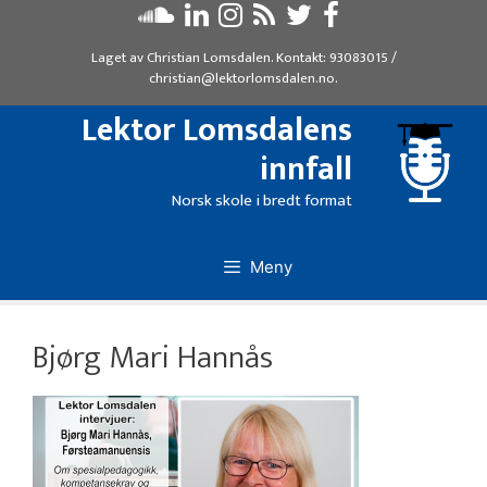
Hopp
til
Laget av
Christian Lomsdalen
. Kontakt:
93083015
/
innhold
christian@lektorlomsdalen.no
.
Lektor Lomsdalens
innfall
Norsk skole i bredt format
Meny
Bjørg Mari Hannås