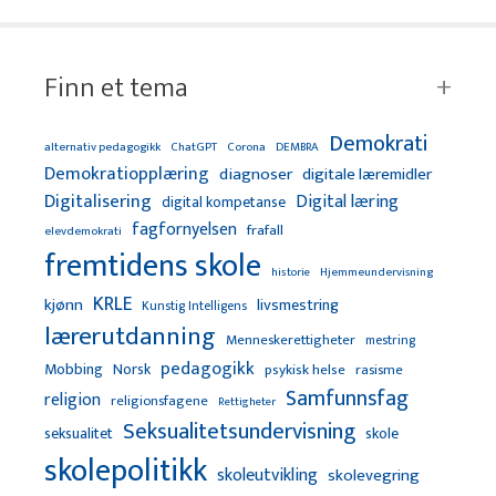
Finn et tema
Demokrati
alternativ pedagogikk
ChatGPT
Corona
DEMBRA
Demokratiopplæring
diagnoser
digitale læremidler
Digitalisering
Digital læring
digital kompetanse
fagfornyelsen
frafall
elevdemokrati
fremtidens skole
Hjemmeundervisning
historie
KRLE
kjønn
livsmestring
Kunstig Intelligens
lærerutdanning
Menneskerettigheter
mestring
pedagogikk
Mobbing
Norsk
psykisk helse
rasisme
Samfunnsfag
religion
religionsfagene
Rettigheter
Seksualitetsundervisning
seksualitet
skole
skolepolitikk
skoleutvikling
skolevegring