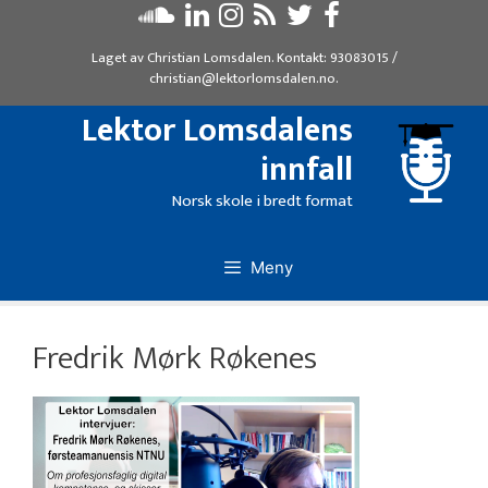
Hopp
til
Laget av
Christian Lomsdalen
. Kontakt:
93083015
/
innhold
christian@lektorlomsdalen.no
.
Lektor Lomsdalens
innfall
Norsk skole i bredt format
Meny
Fredrik Mørk Røkenes