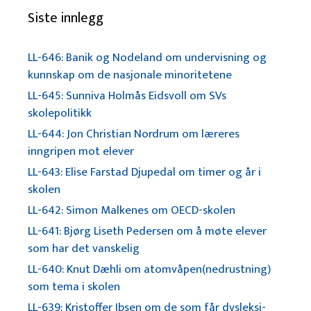
Siste innlegg
LL-646: Banik og Nodeland om undervisning og
kunnskap om de nasjonale minoritetene
LL-645: Sunniva Holmås Eidsvoll om SVs
skolepolitikk
LL-644: Jon Christian Nordrum om læreres
inngripen mot elever
LL-643: Elise Farstad Djupedal om timer og år i
skolen
LL-642: Simon Malkenes om OECD-skolen
LL-641: Bjørg Liseth Pedersen om å møte elever
som har det vanskelig
LL-640: Knut Dæhli om atomvåpen(nedrustning)
som tema i skolen
LL-639: Kristoffer Ibsen om de som får dysleksi-