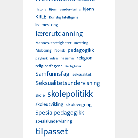
kjønn
Hjemmeundervisning
historie
KRLE
Kunstig Intelligens
livsmestring
lærerutdanning
Menneskerettigheter
mestring
pedagogikk
Mobbing
Norsk
religion
psykisk helse
rasisme
religionsfagene
Rettigheter
Samfunnsfag
seksualitet
Seksualitetsundervisning
skolepolitikk
skole
skoleutvikling
skolevegring
Spesialpedagogikk
spesialundervisning
tilpasset