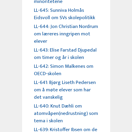
minoritetene
LL-645: Sunniva Holmås
Eidsvoll om SVs skolepolitikk
LL-644: Jon Christian Nordrum
om læreres inngripen mot
elever
LL-643: Elise Farstad Djupedal
om timer og år i skolen
LL-642: Simon Malkenes om
OECD-skolen
LL-641: Bjørg Liseth Pedersen
om å møte elever som har
det vanskelig
LL-640: Knut Dæhli om
atomvåpen(nedrustning) som
tema i skolen
LL-639: Kristoffer Ibsen om de