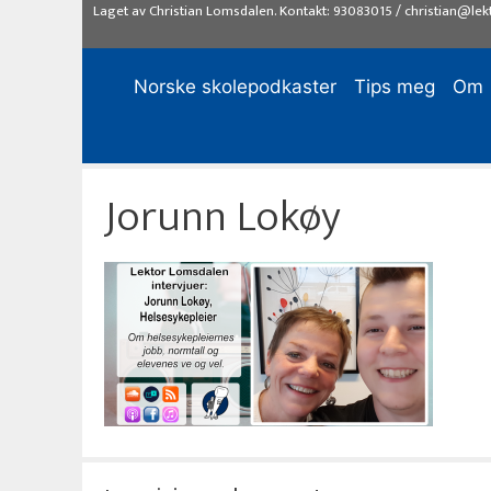
Hopp
Laget av
Christian Lomsdalen
. Kontakt:
93083015
/
christian@lek
til
innhold
Norske skolepodkaster
Tips meg
Om
Jorunn Lokøy