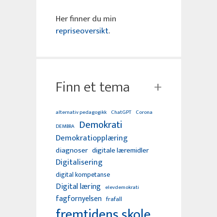
Her finner du min
repriseoversikt
.
Finn et tema
alternativ pedagogikk
ChatGPT
Corona
Demokrati
DEMBRA
Demokratiopplæring
diagnoser
digitale læremidler
Digitalisering
digital kompetanse
Digital læring
elevdemokrati
fagfornyelsen
frafall
fremtidens skole