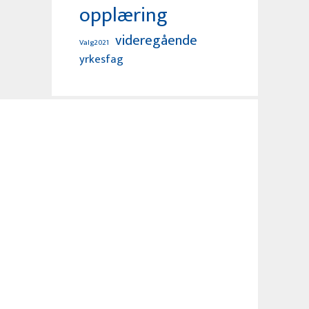
opplæring
videregående
Valg2021
yrkesfag