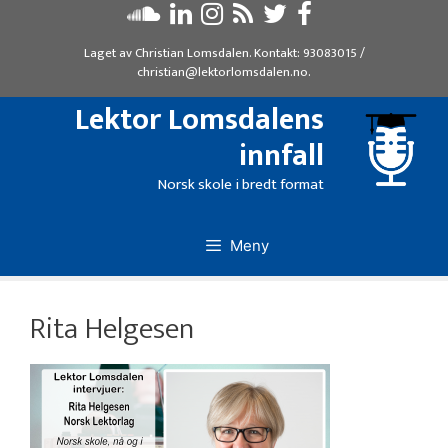
Hopp
til
Laget av
Christian Lomsdalen
. Kontakt:
93083015
/
innhold
christian@lektorlomsdalen.no
.
Lektor Lomsdalens
innfall
Norsk skole i bredt format
Meny
Rita Helgesen