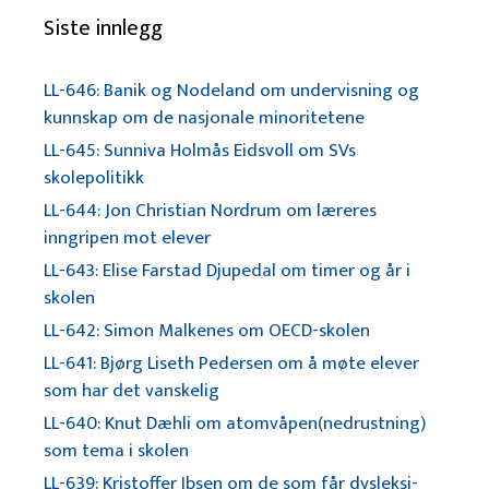
Siste innlegg
LL-646: Banik og Nodeland om undervisning og
kunnskap om de nasjonale minoritetene
LL-645: Sunniva Holmås Eidsvoll om SVs
skolepolitikk
LL-644: Jon Christian Nordrum om læreres
inngripen mot elever
LL-643: Elise Farstad Djupedal om timer og år i
skolen
LL-642: Simon Malkenes om OECD-skolen
LL-641: Bjørg Liseth Pedersen om å møte elever
som har det vanskelig
LL-640: Knut Dæhli om atomvåpen(nedrustning)
som tema i skolen
LL-639: Kristoffer Ibsen om de som får dysleksi-