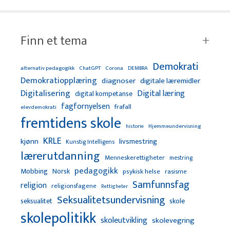
Finn et tema
Demokrati
alternativ pedagogikk
ChatGPT
Corona
DEMBRA
Demokratiopplæring
diagnoser
digitale læremidler
Digitalisering
Digital læring
digital kompetanse
fagfornyelsen
frafall
elevdemokrati
fremtidens skole
Hjemmeundervisning
historie
KRLE
kjønn
livsmestring
Kunstig Intelligens
lærerutdanning
Menneskerettigheter
mestring
pedagogikk
Mobbing
Norsk
psykisk helse
rasisme
Samfunnsfag
religion
religionsfagene
Rettigheter
Seksualitetsundervisning
seksualitet
skole
skolepolitikk
skoleutvikling
skolevegring