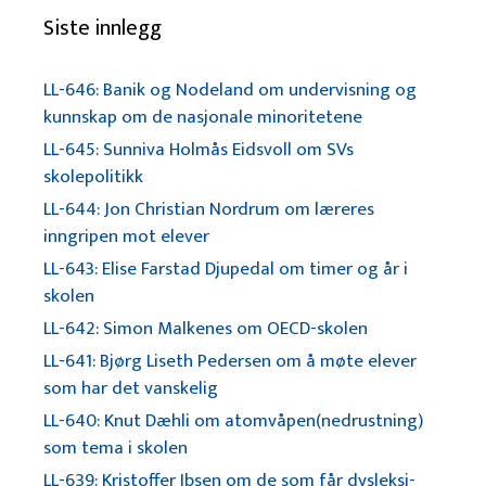
Siste innlegg
LL-646: Banik og Nodeland om undervisning og
kunnskap om de nasjonale minoritetene
LL-645: Sunniva Holmås Eidsvoll om SVs
skolepolitikk
LL-644: Jon Christian Nordrum om læreres
inngripen mot elever
LL-643: Elise Farstad Djupedal om timer og år i
skolen
LL-642: Simon Malkenes om OECD-skolen
LL-641: Bjørg Liseth Pedersen om å møte elever
som har det vanskelig
LL-640: Knut Dæhli om atomvåpen(nedrustning)
som tema i skolen
LL-639: Kristoffer Ibsen om de som får dysleksi-