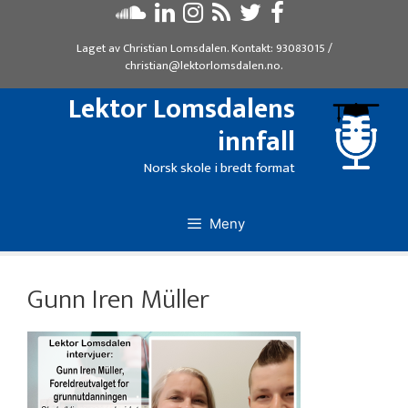
Hopp
til
Laget av
Christian Lomsdalen
. Kontakt:
93083015
/
innhold
christian@lektorlomsdalen.no
.
Lektor Lomsdalens
innfall
Norsk skole i bredt format
Meny
Gunn Iren Müller