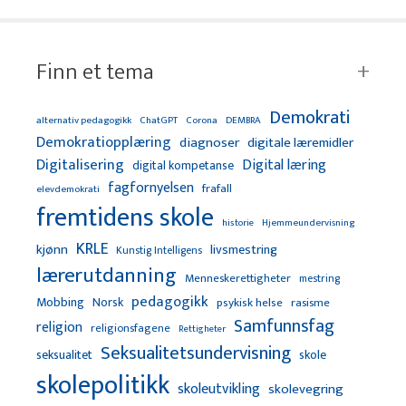
Finn et tema
Demokrati
alternativ pedagogikk
ChatGPT
Corona
DEMBRA
Demokratiopplæring
diagnoser
digitale læremidler
Digitalisering
Digital læring
digital kompetanse
fagfornyelsen
frafall
elevdemokrati
fremtidens skole
Hjemmeundervisning
historie
KRLE
kjønn
livsmestring
Kunstig Intelligens
lærerutdanning
Menneskerettigheter
mestring
pedagogikk
Mobbing
Norsk
psykisk helse
rasisme
Samfunnsfag
religion
religionsfagene
Rettigheter
Seksualitetsundervisning
seksualitet
skole
skolepolitikk
skoleutvikling
skolevegring