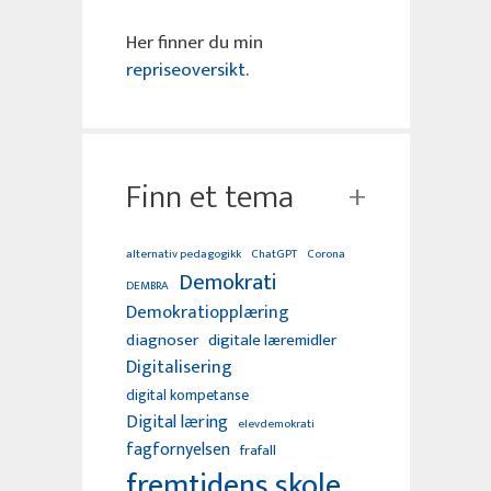
Her finner du min
repriseoversikt
.
Finn et tema
alternativ pedagogikk
ChatGPT
Corona
Demokrati
DEMBRA
Demokratiopplæring
diagnoser
digitale læremidler
Digitalisering
digital kompetanse
Digital læring
elevdemokrati
fagfornyelsen
frafall
fremtidens skole