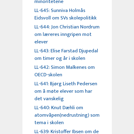
minoritetene
LL-645: Sunniva Holmås
Eidsvoll om SVs skolepolitikk
LL-644: Jon Christian Nordrum
om læreres inngripen mot
elever
LL-643: Elise Farstad Djupedal
om timer og år i skolen
LL-642: Simon Malkenes om
OECD-skolen
LL-641: Bjørg Liseth Pedersen
om å møte elever som har
det vanskelig
LL-640: Knut Dæhli om
atomvåpen(nedrustning) som
tema i skolen
LL-639: Kristoffer Ibsen om de