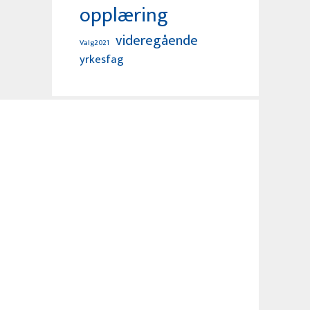
opplæring
videregående
Valg2021
yrkesfag