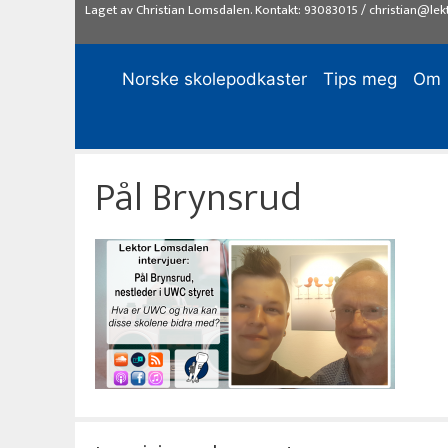
Hopp
Laget av
Christian Lomsdalen
. Kontakt:
93083015
/
christian@lek
til
innhold
Norske skolepodkaster
Tips meg
Om
Pål Brynsrud