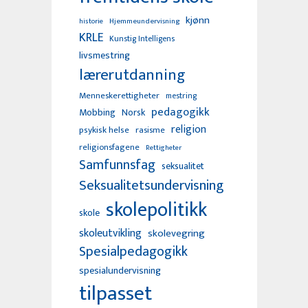
kjønn
Hjemmeundervisning
historie
KRLE
Kunstig Intelligens
livsmestring
lærerutdanning
Menneskerettigheter
mestring
pedagogikk
Mobbing
Norsk
religion
psykisk helse
rasisme
religionsfagene
Rettigheter
Samfunnsfag
seksualitet
Seksualitetsundervisning
skolepolitikk
skole
skoleutvikling
skolevegring
Spesialpedagogikk
spesialundervisning
tilpasset