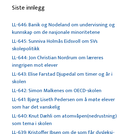
Siste innlegg
LL-646: Banik og Nodeland om undervisning og
kunnskap om de nasjonale minoritetene
LL-645: Sunniva Holmås Eidsvoll om SVs
skolepolitikk
LL-644: Jon Christian Nordrum om læreres
inngripen mot elever
LL-643: Elise Farstad Djupedal om timer og år i
skolen
LL-642: Simon Malkenes om OECD-skolen
LL-641: Bjørg Liseth Pedersen om å møte elever
som har det vanskelig
LL-640: Knut Dæhli om atomvåpen(nedrustning)
som tema i skolen
LL-639: Kristoffer Ibsen om de som får dysleksi-