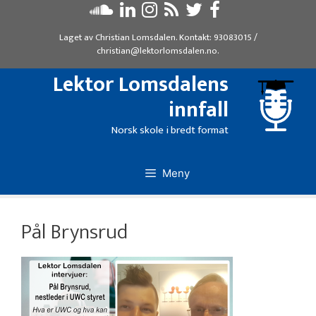
Hopp
til
Laget av
Christian Lomsdalen
. Kontakt:
93083015
/
innhold
christian@lektorlomsdalen.no
.
Lektor Lomsdalens
innfall
Norsk skole i bredt format
Meny
Pål Brynsrud