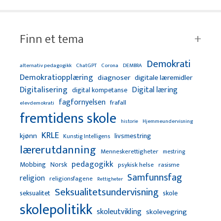
Finn et tema
Demokrati
alternativ pedagogikk
ChatGPT
Corona
DEMBRA
Demokratiopplæring
diagnoser
digitale læremidler
Digitalisering
Digital læring
digital kompetanse
fagfornyelsen
frafall
elevdemokrati
fremtidens skole
Hjemmeundervisning
historie
KRLE
kjønn
livsmestring
Kunstig Intelligens
lærerutdanning
Menneskerettigheter
mestring
pedagogikk
Mobbing
Norsk
psykisk helse
rasisme
Samfunnsfag
religion
religionsfagene
Rettigheter
Seksualitetsundervisning
seksualitet
skole
skolepolitikk
skoleutvikling
skolevegring