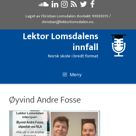
Hopp
til
Laget av
Christian Lomsdalen
. Kontakt:
93083015
/
innhold
christian@lektorlomsdalen.no
.
Lektor Lomsdalens
innfall
Norsk skole i bredt format
Meny
Øyvind Andre Fosse