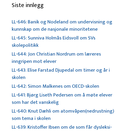
Siste innlegg
LL-646: Banik og Nodeland om undervisning og
kunnskap om de nasjonale minoritetene
LL-645: Sunniva Holmås Eidsvoll om SVs
skolepolitikk
LL-644: Jon Christian Nordrum om læreres
inngripen mot elever
LL-643: Elise Farstad Djupedal om timer og år i
skolen
LL-642: Simon Malkenes om OECD-skolen
LL-641: Bjørg Liseth Pedersen om å møte elever
som har det vanskelig
LL-640: Knut Dæhli om atomvåpen(nedrustning)
som tema i skolen
LL-639: Kristoffer Ibsen om de som får dysleksi-