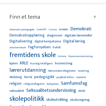
Finn et tema
Demokrati
alternativ pedagogikk
ChatGPT
Corona
DEMBRA
Demokratiopplæring
diagnoser
digitale læremidler
Digitalisering
Digital læring
digital kompetanse
fagfornyelsen
frafall
elevdemokrati
fremtidens skole
Hjemmeundervisning
historie
KRLE
kjønn
livsmestring
Kunstig Intelligens
lærerutdanning
Menneskerettigheter
mestring
pedagogikk
Mobbing
Norsk
psykisk helse
rasisme
Samfunnsfag
religion
religionsfagene
Rettigheter
Seksualitetsundervisning
seksualitet
skole
skolepolitikk
skoleutvikling
skolevegring