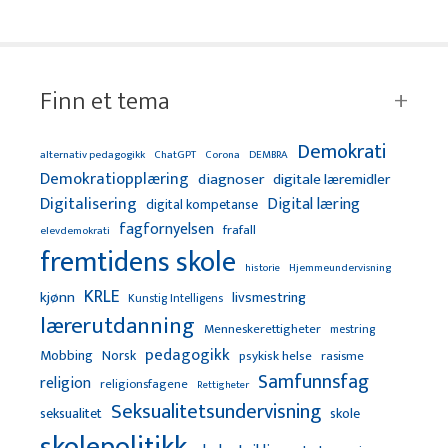
Finn et tema
Demokrati
alternativ pedagogikk
ChatGPT
Corona
DEMBRA
Demokratiopplæring
diagnoser
digitale læremidler
Digitalisering
Digital læring
digital kompetanse
fagfornyelsen
frafall
elevdemokrati
fremtidens skole
Hjemmeundervisning
historie
KRLE
kjønn
livsmestring
Kunstig Intelligens
lærerutdanning
Menneskerettigheter
mestring
pedagogikk
Mobbing
Norsk
psykisk helse
rasisme
Samfunnsfag
religion
religionsfagene
Rettigheter
Seksualitetsundervisning
seksualitet
skole
skolepolitikk