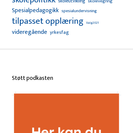
skoleutvikling
skolevegring
Spesialpedagogikk
spesialundervisning
tilpasset opplæring
Valg2021
videregående
yrkesfag
Støtt podkasten