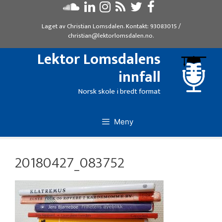
Hopp
til
Laget av
Christian Lomsdalen
. Kontakt:
93083015
/
innhold
christian@lektorlomsdalen.no
.
Lektor Lomsdalens
innfall
Norsk skole i bredt format
Meny
20180427_083752