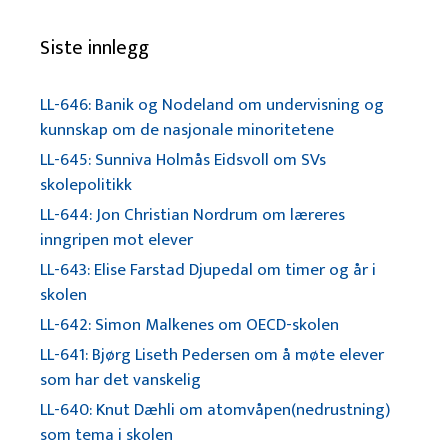
Siste innlegg
LL-646: Banik og Nodeland om undervisning og
kunnskap om de nasjonale minoritetene
LL-645: Sunniva Holmås Eidsvoll om SVs
skolepolitikk
LL-644: Jon Christian Nordrum om læreres
inngripen mot elever
LL-643: Elise Farstad Djupedal om timer og år i
skolen
LL-642: Simon Malkenes om OECD-skolen
LL-641: Bjørg Liseth Pedersen om å møte elever
som har det vanskelig
LL-640: Knut Dæhli om atomvåpen(nedrustning)
som tema i skolen