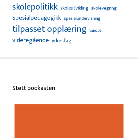
skolepolitikk
skoleutvikling
skolevegring
Spesialpedagogikk
spesialundervisning
tilpasset opplæring
Valg2021
videregående
yrkesfag
Støtt podkasten