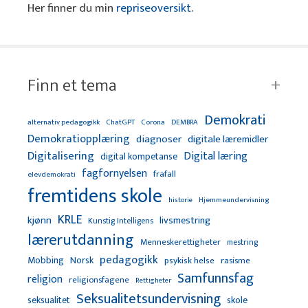
Her finner du min
repriseoversikt
.
Finn et tema
Demokrati
alternativ pedagogikk
ChatGPT
Corona
DEMBRA
Demokratiopplæring
diagnoser
digitale læremidler
Digitalisering
Digital læring
digital kompetanse
fagfornyelsen
frafall
elevdemokrati
fremtidens skole
Hjemmeundervisning
historie
KRLE
kjønn
livsmestring
Kunstig Intelligens
lærerutdanning
Menneskerettigheter
mestring
pedagogikk
Mobbing
Norsk
psykisk helse
rasisme
Samfunnsfag
religion
religionsfagene
Rettigheter
Seksualitetsundervisning
seksualitet
skole