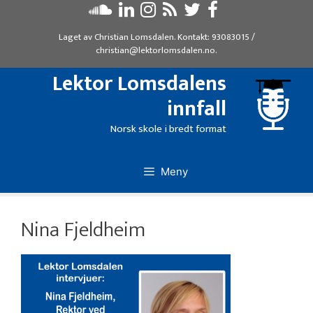
Hopp
til
Laget av
Christian Lomsdalen
. Kontakt:
93083015
/
innhold
christian@lektorlomsdalen.no
.
Lektor Lomsdalens
innfall
Norsk skole i bredt format
Meny
Nina Fjeldheim