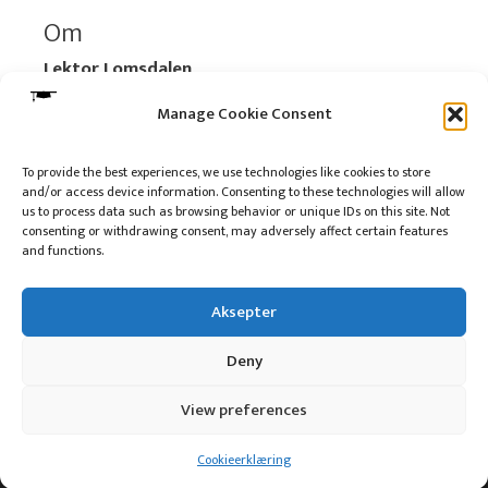
Om
Lektor Lomsdalen
Organisasjonsnummer:
920 712 312 MVA
Manage Cookie Consent
Vipps: 517696
To provide the best experiences, we use technologies like cookies to store
and/or access device information. Consenting to these technologies will allow
Les mer:
Om selskapet
us to process data such as browsing behavior or unique IDs on this site. Not
Les mer:
Om reklame på podkasten
consenting or withdrawing consent, may adversely affect certain features
and functions.
Kontakt meg
Aksepter
Deny
10 på topp i 2022
View preferences
© 2016 - 2026 Lektor Lomsdalen
Cookieerklæring