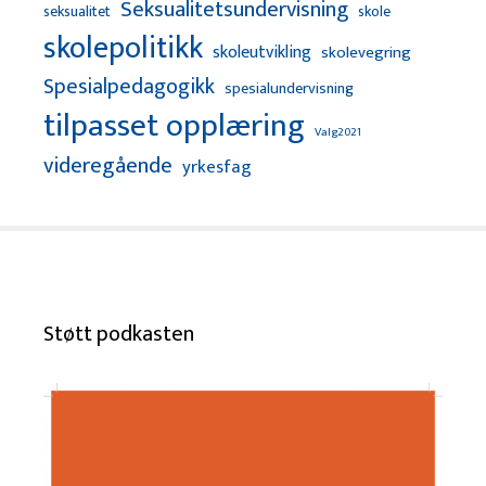
Seksualitetsundervisning
seksualitet
skole
skolepolitikk
skoleutvikling
skolevegring
Spesialpedagogikk
spesialundervisning
tilpasset opplæring
Valg2021
videregående
yrkesfag
Støtt podkasten