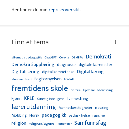
Her finner du min
repriseoversikt
.
Finn et tema
Demokrati
alternativ pedagogikk
ChatGPT
Corona
DEMBRA
Demokratiopplæring
diagnoser
digitale læremidler
Digitalisering
Digital læring
digital kompetanse
fagfornyelsen
frafall
elevdemokrati
fremtidens skole
Hjemmeundervisning
historie
KRLE
kjønn
livsmestring
Kunstig Intelligens
lærerutdanning
Menneskerettigheter
mestring
pedagogikk
Mobbing
Norsk
psykisk helse
rasisme
Samfunnsfag
religion
religionsfagene
Rettigheter