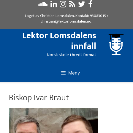
Hopp
til
Laget av
Christian Lomsdalen
. Kontakt:
93083015
/
innhold
christian@lektorlomsdalen.no
.
Lektor Lomsdalens
innfall
Norsk skole i bredt format
Meny
Biskop Ivar Braut