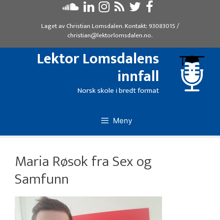
Hopp
til
Laget av
Christian Lomsdalen
. Kontakt:
93083015
/
innhold
christian@lektorlomsdalen.no
.
Lektor Lomsdalens
innfall
Norsk skole i bredt format
Meny
Maria Røsok fra Sex og
Samfunn