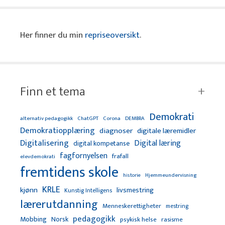
Her finner du min
repriseoversikt
.
Finn et tema
Demokrati
alternativ pedagogikk
ChatGPT
Corona
DEMBRA
Demokratiopplæring
diagnoser
digitale læremidler
Digitalisering
Digital læring
digital kompetanse
fagfornyelsen
frafall
elevdemokrati
fremtidens skole
Hjemmeundervisning
historie
KRLE
kjønn
livsmestring
Kunstig Intelligens
lærerutdanning
Menneskerettigheter
mestring
pedagogikk
Mobbing
Norsk
psykisk helse
rasisme