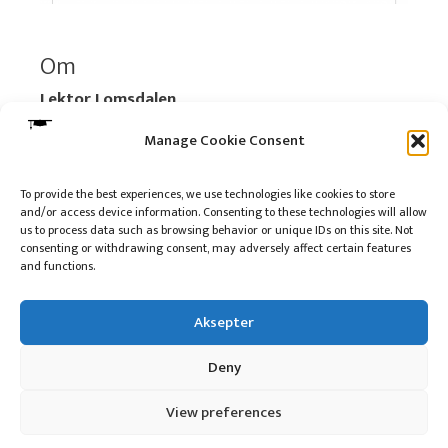
Om
Lektor Lomsdalen
Organisasjonsnummer:
920 712 312 MVA
Manage Cookie Consent
Vipps: 517696
To provide the best experiences, we use technologies like cookies to store
and/or access device information. Consenting to these technologies will allow
Les mer:
Om selskapet
us to process data such as browsing behavior or unique IDs on this site. Not
Les mer:
Om reklame på podkasten
consenting or withdrawing consent, may adversely affect certain features
and functions.
Kontakt meg
Aksepter
Deny
10 på topp i 2022
View preferences