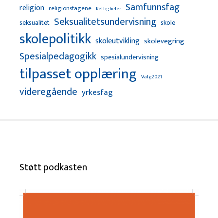
Samfunnsfag
religion
religionsfagene
Rettigheter
Seksualitetsundervisning
seksualitet
skole
skolepolitikk
skoleutvikling
skolevegring
Spesialpedagogikk
spesialundervisning
tilpasset opplæring
Valg2021
videregående
yrkesfag
Støtt podkasten