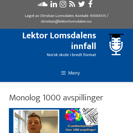
Hopp
til
Laget av
Christian Lomsdalen
. Kontakt:
93083015
/
innhold
christian@lektorlomsdalen.no
.
Lektor Lomsdalens
innfall
Norsk skole i bredt format
Meny
Monolog 1000 avspillinger