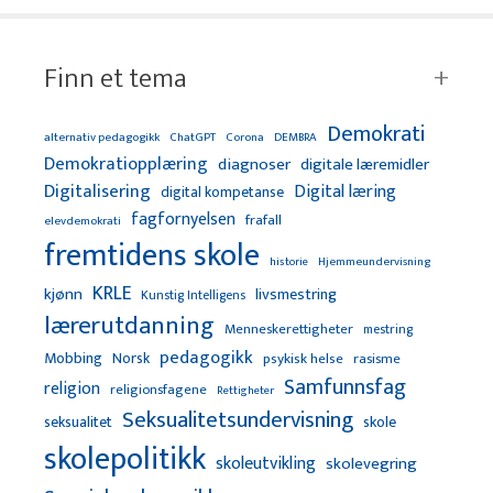
Finn et tema
Demokrati
alternativ pedagogikk
ChatGPT
Corona
DEMBRA
Demokratiopplæring
diagnoser
digitale læremidler
Digitalisering
Digital læring
digital kompetanse
fagfornyelsen
frafall
elevdemokrati
fremtidens skole
Hjemmeundervisning
historie
KRLE
kjønn
livsmestring
Kunstig Intelligens
lærerutdanning
Menneskerettigheter
mestring
pedagogikk
Mobbing
Norsk
psykisk helse
rasisme
Samfunnsfag
religion
religionsfagene
Rettigheter
Seksualitetsundervisning
seksualitet
skole
skolepolitikk
skoleutvikling
skolevegring