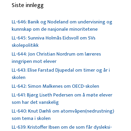
Siste innlegg
LL-646: Banik og Nodeland om undervisning og
kunnskap om de nasjonale minoritetene
LL-645: Sunniva Holmås Eidsvoll om SVs
skolepolitikk
LL-644: Jon Christian Nordrum om læreres
inngripen mot elever
LL-643: Elise Farstad Djupedal om timer og år i
skolen
LL-642: Simon Malkenes om OECD-skolen
LL-641: Bjørg Liseth Pedersen om å møte elever
som har det vanskelig
LL-640: Knut Dæhli om atomvåpen(nedrustning)
som tema i skolen
LL-639: Kristoffer Ibsen om de som får dysleksi-