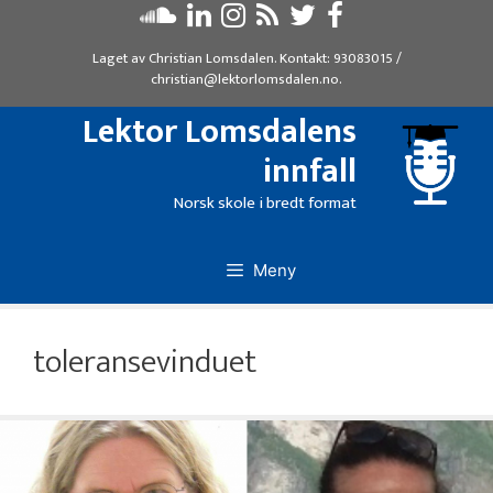
Hopp
til
Laget av
Christian Lomsdalen
. Kontakt:
93083015
/
innhold
christian@lektorlomsdalen.no
.
Lektor Lomsdalens
innfall
Norsk skole i bredt format
Meny
toleransevinduet