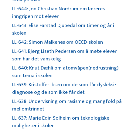
LL-644: Jon Christian Nordrum om læreres
inngripen mot elever
LL-643: Elise Farstad Djupedal om timer og år i
skolen
LL-642: Simon Malkenes om OECD-skolen
LL-641: Bjørg Liseth Pedersen om å møte elever
som har det vanskelig
LL-640: Knut Dæhli om atomvåpen(nedrustning)
som tema i skolen
LL-639: Kristoffer Ibsen om de som får dysleksi-
diagnose og de som ikke får det
LL-638: Undervisning om rasisme og mangfold på
mellomtrinnet
LL-637: Marie Edin Solheim om teknologiske
muligheter i skolen