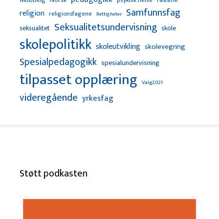
rasisme
Samfunnsfag
religion
religionsfagene
Rettigheter
Seksualitetsundervisning
seksualitet
skole
skolepolitikk
skoleutvikling
skolevegring
Spesialpedagogikk
spesialundervisning
tilpasset opplæring
Valg2021
videregående
yrkesfag
Støtt podkasten