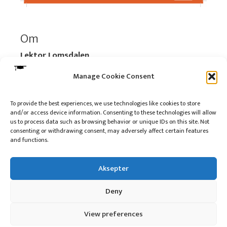
Om
Lektor Lomsdalen
Organisasjonsnummer:
920 712 312 MVA
Manage Cookie Consent
Vipps: 517696
To provide the best experiences, we use technologies like cookies to store
and/or access device information. Consenting to these technologies will allow
Les mer:
Om selskapet
us to process data such as browsing behavior or unique IDs on this site. Not
Les mer:
Om reklame på podkasten
consenting or withdrawing consent, may adversely affect certain features
and functions.
Kontakt meg
Aksepter
Deny
10 på topp i 2022
View preferences