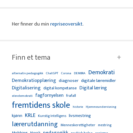
Her finner du min
repriseoversikt
.
Finn et tema
Demokrati
alternativ pedagogikk
ChatGPT
Corona
DEMBRA
Demokratiopplæring
diagnoser
digitale læremidler
Digitalisering
Digital læring
digital kompetanse
fagfornyelsen
frafall
elevdemokrati
fremtidens skole
Hjemmeundervisning
historie
KRLE
kjønn
livsmestring
Kunstig Intelligens
lærerutdanning
Menneskerettigheter
mestring
pedagogikk
Mobbing
Norsk
psykisk helse