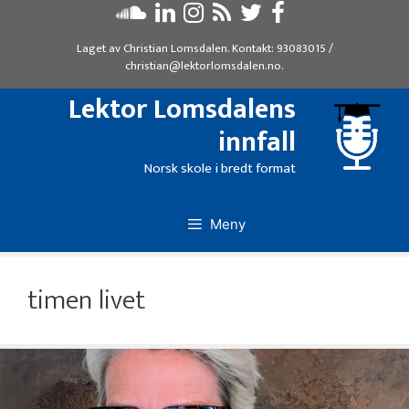
Hopp
til
Laget av
Christian Lomsdalen
. Kontakt:
93083015
/
innhold
christian@lektorlomsdalen.no
.
Lektor Lomsdalens
innfall
Norsk skole i bredt format
Meny
timen livet