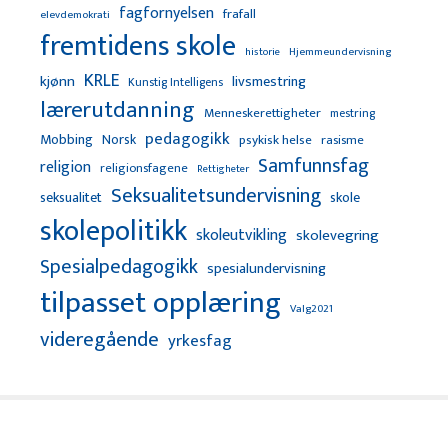
fagfornyelsen
frafall
elevdemokrati
fremtidens skole
Hjemmeundervisning
historie
KRLE
kjønn
livsmestring
Kunstig Intelligens
lærerutdanning
Menneskerettigheter
mestring
pedagogikk
Mobbing
Norsk
psykisk helse
rasisme
Samfunnsfag
religion
religionsfagene
Rettigheter
Seksualitetsundervisning
seksualitet
skole
skolepolitikk
skoleutvikling
skolevegring
Spesialpedagogikk
spesialundervisning
tilpasset opplæring
Valg2021
videregående
yrkesfag